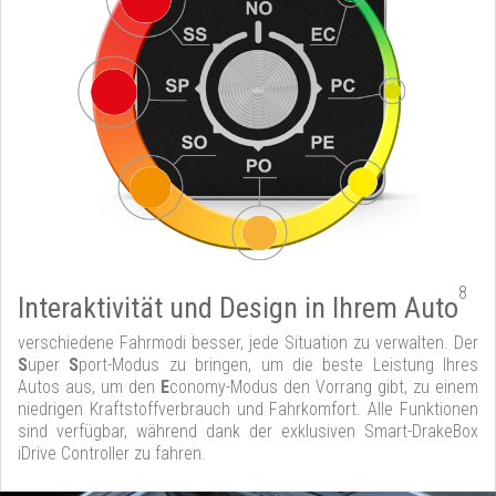
8
Interaktivität und Design in Ihrem Auto
verschiedene Fahrmodi besser, jede Situation zu verwalten. Der
S
uper
S
port-Modus zu bringen, um die beste Leistung Ihres
Autos aus, um den
E
conomy-Modus den Vorrang gibt, zu einem
niedrigen Kraftstoffverbrauch und Fahrkomfort. Alle Funktionen
sind verfügbar, während dank der exklusiven Smart-DrakeBox
iDrive Controller zu fahren.