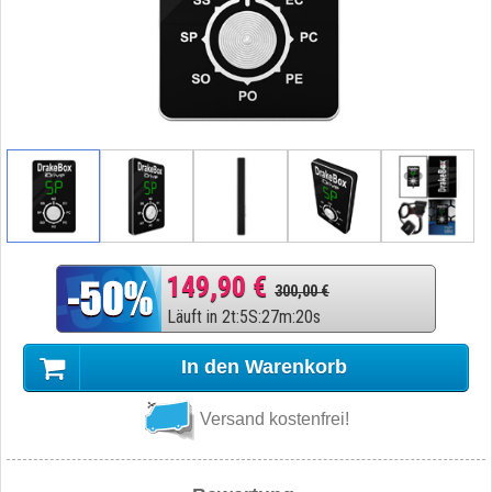
149,90 €
300,00 €
Läuft in
2
t
:
5
S
:
27
m
:
19
s
In den Warenkorb
Versand kostenfrei!