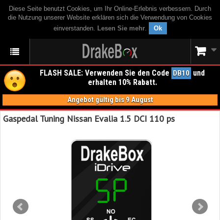
Diese Seite benutzt Cookies, um Ihr Online-Erlebnis verbessern. Durch
die Nutzung unserer Website erklären sich die Verwendung von Cookies
einverstanden.
Lesen Sie mehr
.
Ok
FLASH SALE: Verwenden Sie den Code
und
DB10
erhalten 10% Rabatt.
Angebot gültig bis 9 August
Gaspedal Tuning Nissan Evalia 1.5 DCI 110 ps