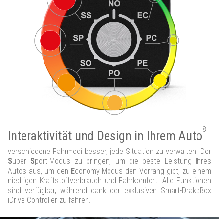
8
Interaktivität und Design in Ihrem Auto
verschiedene Fahrmodi besser, jede Situation zu verwalten. Der
S
uper
S
port-Modus zu bringen, um die beste Leistung Ihres
Autos aus, um den
E
conomy-Modus den Vorrang gibt, zu einem
niedrigen Kraftstoffverbrauch und Fahrkomfort. Alle Funktionen
sind verfügbar, während dank der exklusiven Smart-DrakeBox
iDrive Controller zu fahren.