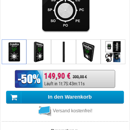
149,90 €
300,00 €
Läuft in
1
t
:
7
S
:
43
m
:
10
s
In den Warenkorb
Versand kostenfrei!