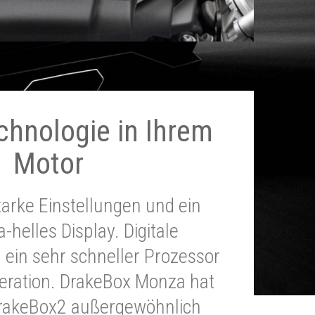
chnologie in Ihrem
Motor
tarke Einstellungen und ein
a-helles Display. Digitale
 ein sehr schneller Prozessor
neration. DrakeBox Monza hat
DrakeBox2 außergewöhnlich