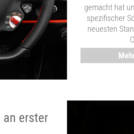
gemacht hat und
spezifischer S
neuesten Stand
C
Mehr
 an erster