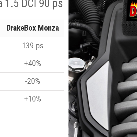
a 1.5 DCI 90 ps
DrakeBox Monza
139 ps
+40%
-20%
+10%