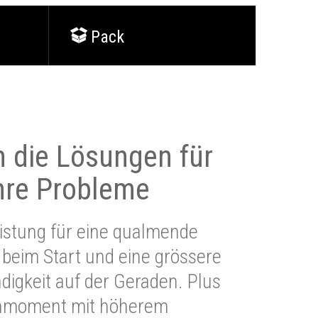
Pack
 die Lösungen für
Ihre Probleme
stung für eine qualmende
beim Start und eine grössere
igkeit auf der Geraden. Plus
hmoment mit höherem