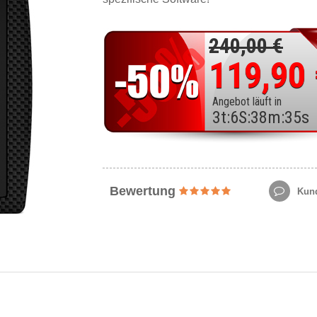
240,00 €
119,90
Angebot läuft in
3
t
:
6
S
:
38
m
:
33
s
Bewertung
Kund