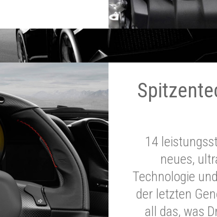
Spitzente
14 leistungss
neues, ultr
Technologie und
der letzten Ge
all das, was 