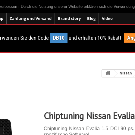
 verbessern. Durch die Nutzung unserer Website erklären sich die Verwendun
ap
Zahlung und Versand
Brand story
Blog
Video
erwenden Sie den Code
DB10
und erhalten 10% Rabatt.
Ang
Nissan
Chiptuning Nissan Evalia
Chiptuning Nissan Evalia 1.5 DCI 90 ps. 
spezifische Software!