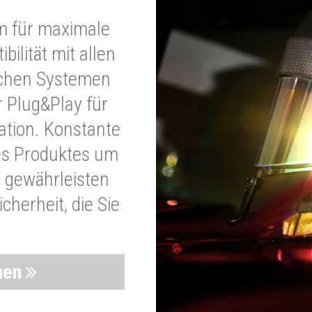
m für maximale
bilität mit allen
schen Systemen
r Plug&Play für
lation. Konstante
es Produktes um
 gewährleisten
cherheit, die Sie
nen