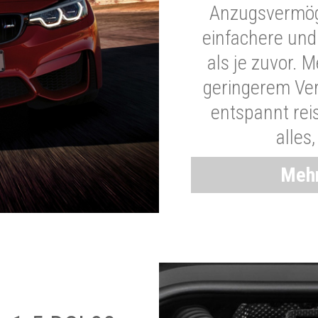
Anzugsvermöge
einfachere und
als je zuvor. 
geringerem Ver
entspannt rei
alles
Mehr