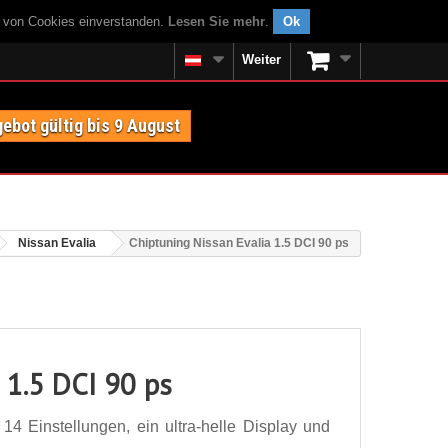
g von Cookies einverstanden.
Lesen Sie mehr
.
Ok
Weiter
ebot gültig bis 9 August
Nissan Evalia
Chiptuning Nissan Evalia 1.5 DCI 90 ps
 1.5 DCI 90 ps
14 Einstellungen, ein ultra-helle Display und