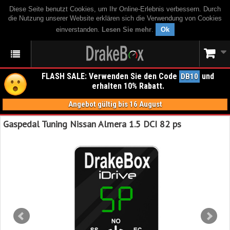
Diese Seite benutzt Cookies, um Ihr Online-Erlebnis verbessern. Durch
die Nutzung unserer Website erklären sich die Verwendung von Cookies
einverstanden.
Lesen Sie mehr
.
Ok
FLASH SALE: Verwenden Sie den Code
und
DB10
erhalten 10% Rabatt.
Angebot gültig bis 16 August
Gaspedal Tuning Nissan Almera 1.5 DCI 82 ps