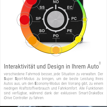
8
Interaktivität und Design in Ihrem Auto
verschiedene Fahrmodi besser, jede Situation zu verwalten. Der
S
uper
S
port-Modus zu bringen, um die beste Leistung Ihres
Autos aus, um den
E
conomy-Modus den Vorrang gibt, zu einem
niedrigen Kraftstoffverbrauch und Fahrkomfort. Alle Funktionen
sind verfügbar, während dank der exklusiven Smart-DrakeBox
iDrive Controller zu fahren.