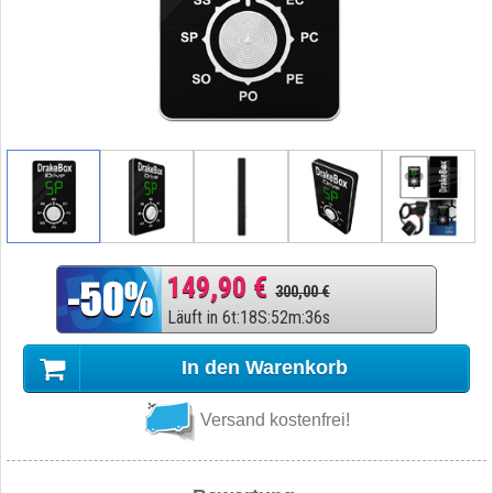
149,90 €
300,00 €
Läuft in
6
t
:
18
S
:
52
m
:
36
s
In den Warenkorb
Versand kostenfrei!