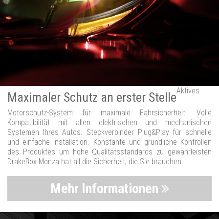
Aktives
Maximaler Schutz an erster Stelle
Motorschutz-System für maximale Fahrsicherheit. Volle
Kompatibilität mit allen elektrischen und mechanischen
Systemen Ihres Autos. Steckverbinder Plug&Play für schnelle
und einfache Installation. Konstante und gründliche Kontrollen
des Produktes um hohe Qualitätsstandards zu gewährleisten
DrakeBox Monza hat all die Sicherheit, die Sie brauchen.
Mehr Informationen