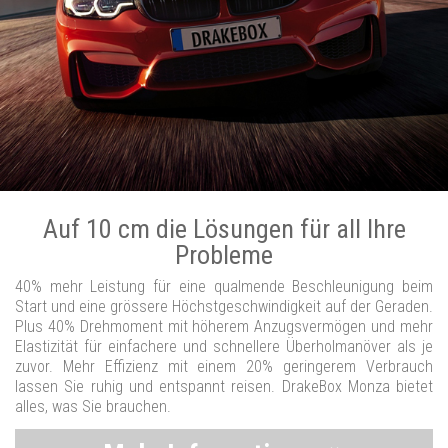
Auf 10 cm die Lösungen für all Ihre
Probleme
40% mehr Leistung für eine qualmende Beschleunigung beim
Start und eine grössere Höchstgeschwindigkeit auf der Geraden.
Plus 40% Drehmoment mit höherem Anzugsvermögen und mehr
Elastizität für einfachere und schnellere Überholmanöver als je
zuvor. Mehr Effizienz mit einem 20% geringerem Verbrauch
lassen Sie ruhig und entspannt reisen. DrakeBox Monza bietet
alles, was Sie brauchen.