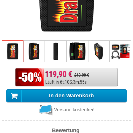
119,90 €
240,00 €
Läuft in
6
t
:
10
S
:
3
m
:
54
s
In den Warenkorb
Versand kostenfrei!
Bewertung