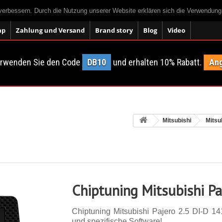
 verbessern. Durch die Nutzung unserer Website erklären sich die Verwendun
ap
Zahlung und Versand
Brand story
Blog
Video
erwenden Sie den Code
DB10
und erhalten 10% Rabatt.
Ang
Mitsubishi
Mitsu
Chiptuning Mitsubishi Pa
Chiptuning Mitsubishi Pajero 2.5 DI-D 141
und spezifische Software!