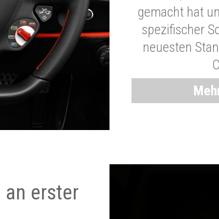
gemacht hat und
spezifischer S
neuesten Stand
C
Mehr
 an erster