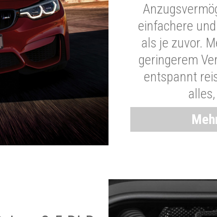
Anzugsvermöge
einfachere und
als je zuvor. 
geringerem Ver
entspannt rei
alles
Mehr