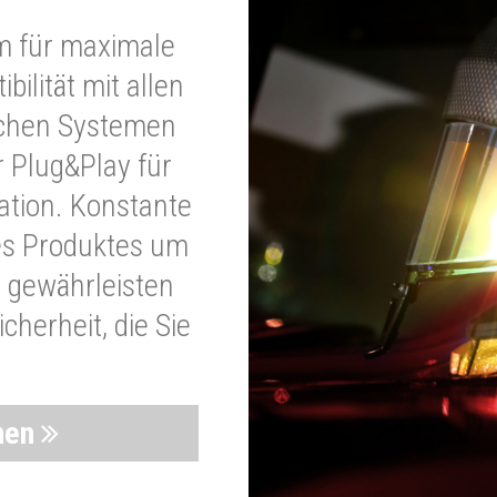
m für maximale
bilität mit allen
schen Systemen
r Plug&Play für
lation. Konstante
es Produktes um
 gewährleisten
cherheit, die Sie
nen