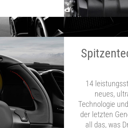
Spitzente
14 leistungss
neues, ultr
Technologie und
der letzten Ge
all das, was 