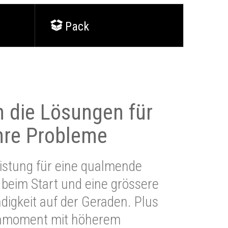
Pack
 die Lösungen für
Ihre Probleme
stung für eine qualmende
beim Start und eine grössere
igkeit auf der Geraden. Plus
hmoment mit höherem