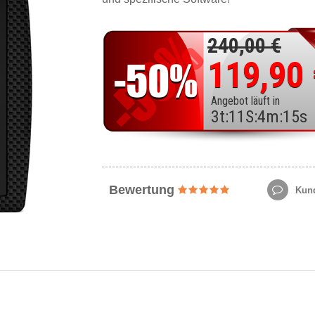
240,00 €
119,90
Angebot läuft in
3
t
:
11
S
:
4
m
:
13
s
Bewertung
Kund