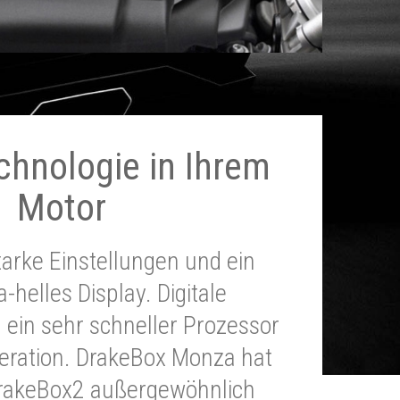
chnologie in Ihrem
Motor
tarke Einstellungen und ein
a-helles Display. Digitale
 ein sehr schneller Prozessor
neration. DrakeBox Monza hat
DrakeBox2 außergewöhnlich