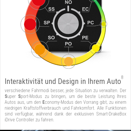
8
Interaktivität und Design in Ihrem Auto
verschiedene Fahrmodi besser, jede Situation zu verwalten. Der
S
uper
S
port-Modus zu bringen, um die beste Leistung Ihres
Autos aus, um den
E
conomy-Modus den Vorrang gibt, zu einem
niedrigen Kraftstoffverbrauch und Fahrkomfort. Alle Funktionen
sind verfügbar, während dank der exklusiven Smart-DrakeBox
iDrive Controller zu fahren.