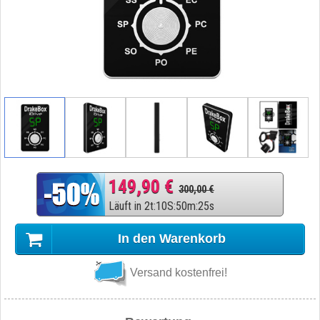
149,90 €
300,00 €
Läuft in
2
t
:
10
S
:
50
m
:
24
s
In den Warenkorb
Versand kostenfrei!