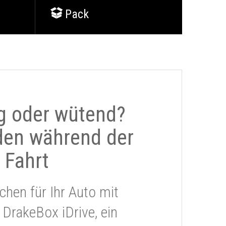
Pack
g oder wütend?
den während der
Fahrt
chen für Ihr Auto mit
 DrakeBox iDrive, ein