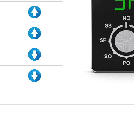
d
d
d
d