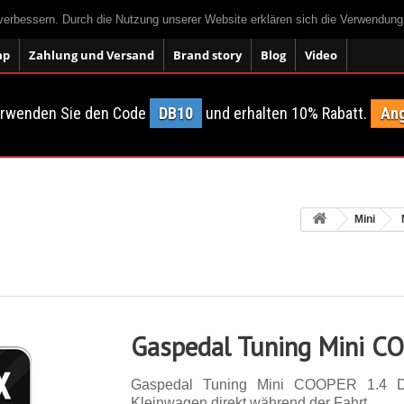
 verbessern. Durch die Nutzung unserer Website erklären sich die Verwendun
ap
Zahlung und Versand
Brand story
Blog
Video
erwenden Sie den Code
DB10
und erhalten 10% Rabatt.
Ang
Mini
Gaspedal Tuning Mini C
Gaspedal Tuning Mini COOPER 1.4 D
Kleinwagen direkt während der Fahrt.