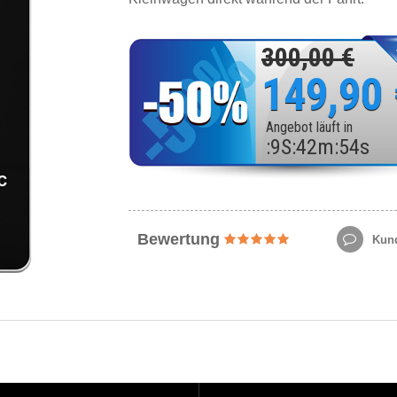
300,00 €
149,90
Angebot läuft in
:
9
S
:
42
m
:
52
s
Bewertung
Kund