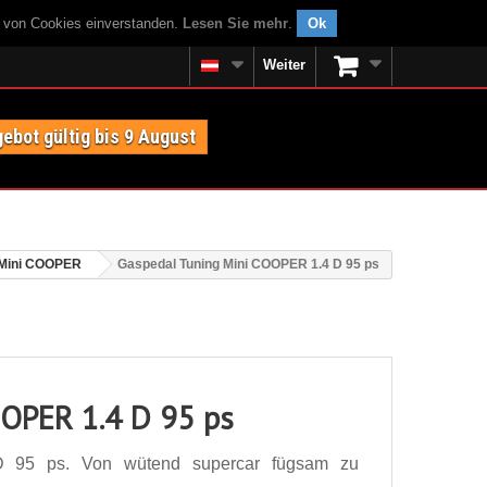
g von Cookies einverstanden.
Lesen Sie mehr
.
Ok
Weiter
ebot gültig bis 9 August
Mini COOPER
Gaspedal Tuning Mini COOPER 1.4 D 95 ps
OOPER 1.4 D 95 ps
 95 ps. Von wütend supercar fügsam zu