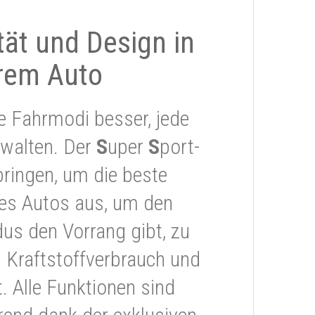
ität und Design in
rem Auto
e Fahrmodi besser, jede
rwalten. Der
S
uper
S
port-
ringen, um die beste
res Autos aus, um den
s den Vorrang gibt, zu
 Kraftstoffverbrauch und
 Alle Funktionen sind