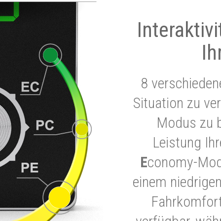
Interaktiv
Ih
8 verschieden
Situation zu ve
Modus zu b
Leistung Ih
E
conomy-Modu
einem niedrigen
Fahrkomfort.