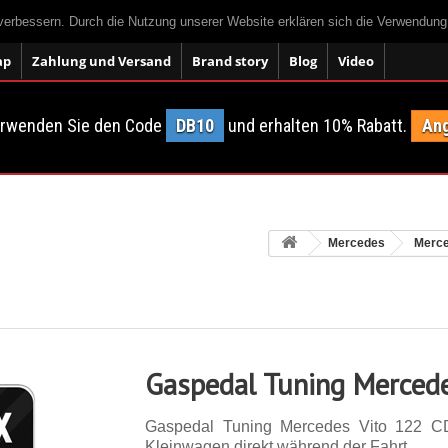
 verbessern. Durch die Nutzung unserer Website erklären sich die Verwendun
ap
Zahlung und Versand
Brand story
Blog
Video
erwenden Sie den Code
DB10
und erhalten 10% Rabatt.
Ang
Mercedes
Merce
Gaspedal Tuning Mercede
Gaspedal Tuning Mercedes Vito 122 C
Kleinwagen direkt während der Fahrt.