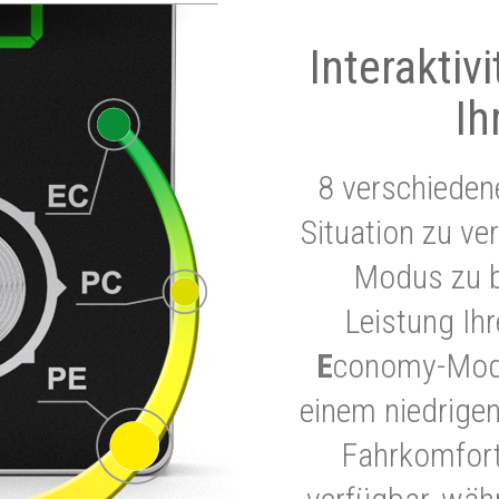
Interaktiv
Ih
8 verschieden
Situation zu ve
Modus zu b
Leistung Ih
E
conomy-Modu
einem niedrigen
Fahrkomfort.