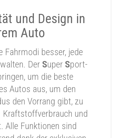
ität und Design in
rem Auto
e Fahrmodi besser, jede
rwalten. Der
S
uper
S
port-
ringen, um die beste
res Autos aus, um den
s den Vorrang gibt, zu
 Kraftstoffverbrauch und
 Alle Funktionen sind