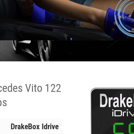
cedes Vito 122
ps
DrakeBox Idrive