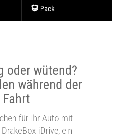
Pack
g oder wütend?
den während der
Fahrt
chen für Ihr Auto mit
 DrakeBox iDrive, ein