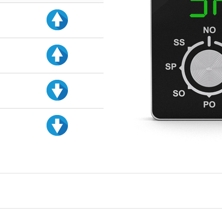
d
d
d
d