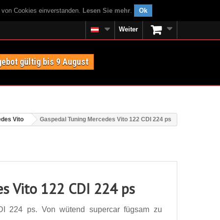
g von Cookies einverstanden.
Lesen Sie mehr
.
Ok
Weiter
ebot gültig bis 9 August
des Vito
Gaspedal Tuning Mercedes Vito 122 CDI 224 ps
s Vito 122 CDI 224 ps
DI 224 ps. Von wütend supercar fügsam zu