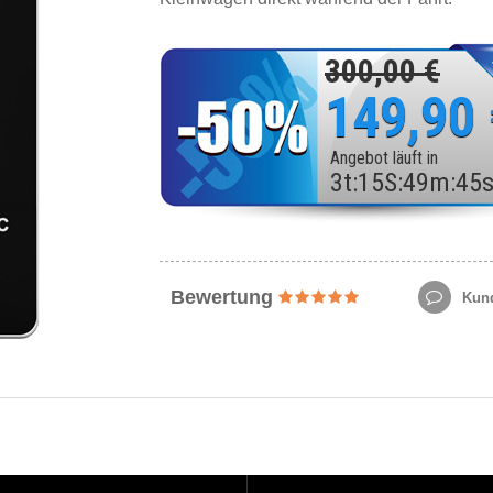
300,00 €
149,90
Angebot läuft in
3
t
:
15
S
:
49
m
:
43
Bewertung
Kund