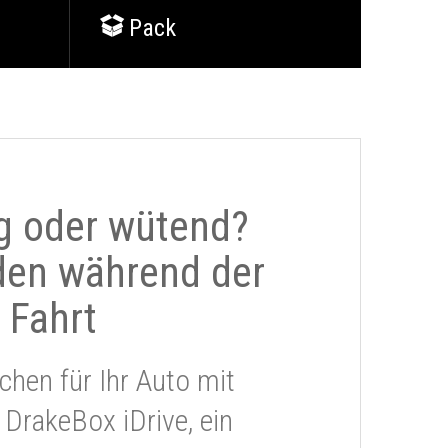
Pack
g oder wütend?
den während der
Fahrt
chen für Ihr Auto mit
 DrakeBox iDrive, ein