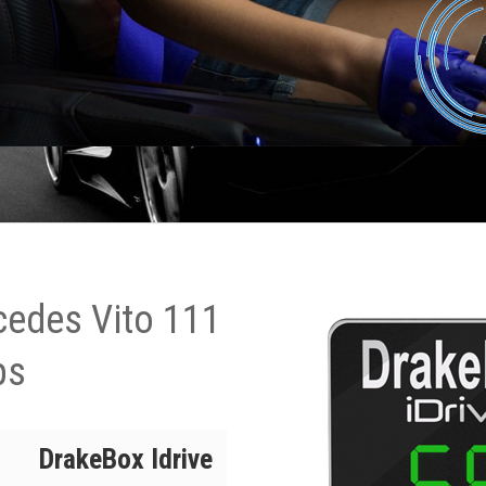
cedes Vito 111
ps
DrakeBox Idrive