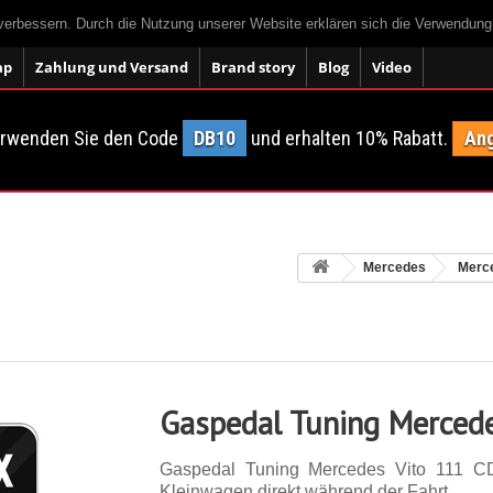
 verbessern. Durch die Nutzung unserer Website erklären sich die Verwendun
ap
Zahlung und Versand
Brand story
Blog
Video
erwenden Sie den Code
DB10
und erhalten 10% Rabatt.
Ang
Mercedes
Merce
Gaspedal Tuning Mercede
Gaspedal Tuning Mercedes Vito 111 C
Kleinwagen direkt während der Fahrt.