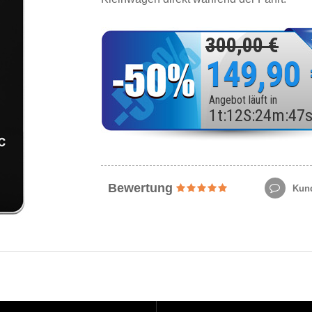
300,00 €
149,90
Angebot läuft in
1
t
:
12
S
:
24
m
:
45
Bewertung
Kund