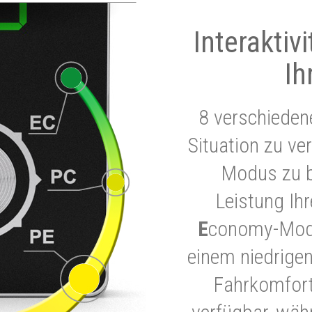
Interaktiv
Ih
8 verschieden
Situation zu ve
Modus zu b
Leistung Ih
E
conomy-Modu
einem niedrigen
Fahrkomfort.