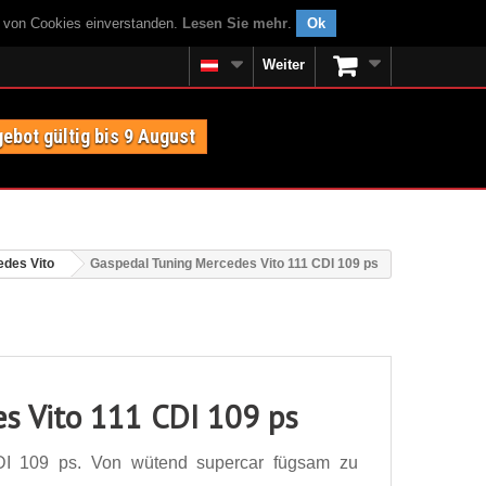
g von Cookies einverstanden.
Lesen Sie mehr
.
Ok
Weiter
ebot gültig bis 9 August
des Vito
Gaspedal Tuning Mercedes Vito 111 CDI 109 ps
s Vito 111 CDI 109 ps
DI 109 ps. Von wütend supercar fügsam zu