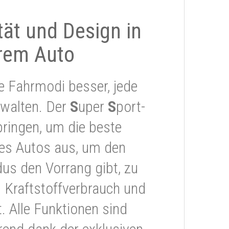
ität und Design in
rem Auto
e Fahrmodi besser, jede
rwalten. Der
S
uper
S
port-
ringen, um die beste
res Autos aus, um den
s den Vorrang gibt, zu
 Kraftstoffverbrauch und
 Alle Funktionen sind