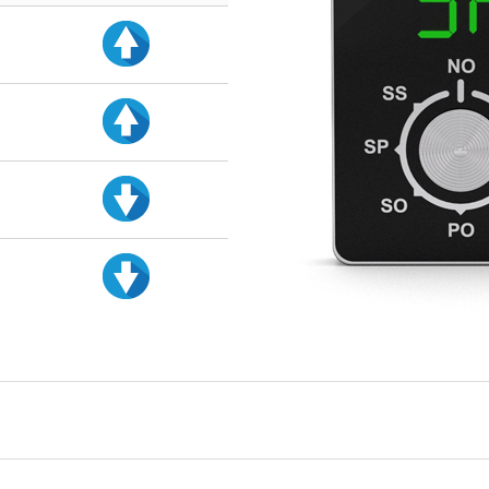
d
d
d
d