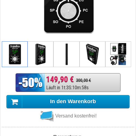
149,90 €
300,00 €
Läuft in
1
t
:
3
S
:
10
m
:
57
s
In den Warenkorb
Versand kostenfrei!