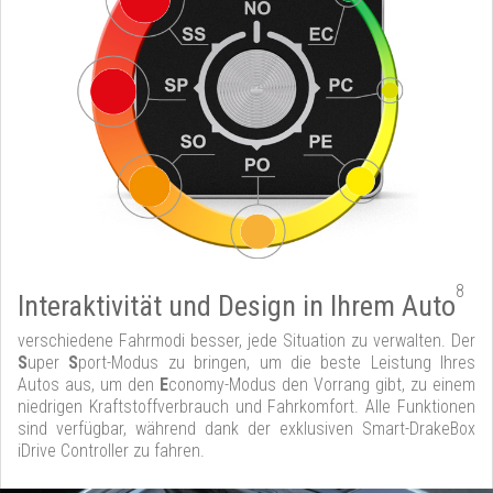
8
Interaktivität und Design in Ihrem Auto
verschiedene Fahrmodi besser, jede Situation zu verwalten. Der
S
uper
S
port-Modus zu bringen, um die beste Leistung Ihres
Autos aus, um den
E
conomy-Modus den Vorrang gibt, zu einem
niedrigen Kraftstoffverbrauch und Fahrkomfort. Alle Funktionen
sind verfügbar, während dank der exklusiven Smart-DrakeBox
iDrive Controller zu fahren.