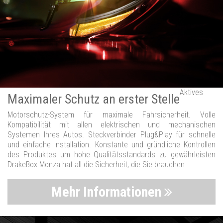
Aktives
Maximaler Schutz an erster Stelle
Motorschutz-System für maximale Fahrsicherheit. Volle
Kompatibilität mit allen elektrischen und mechanischen
Systemen Ihres Autos. Steckverbinder Plug&Play für schnelle
und einfache Installation. Konstante und gründliche Kontrollen
des Produktes um hohe Qualitätsstandards zu gewährleisten
DrakeBox Monza hat all die Sicherheit, die Sie brauchen.
Mehr Informationen