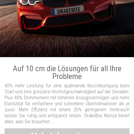
Auf 10 cm die Lösungen für all Ihre
Probleme
40% mehr Leistung für eine qualmende Beschleunigung beim
Start und eine grössere Höchstgeschwindigkeit auf der Geraden.
Plus 40% Drehmoment mit höherem Anzugsvermögen und mehr
Elastizität für einfachere und schnellere Überholmanöver als je
zuvor. Mehr Effizienz mit einem 20% geringerem Verbrauch
lassen Sie ruhig und entspannt reisen. DrakeBox Monza bietet
alles, was Sie brauchen.