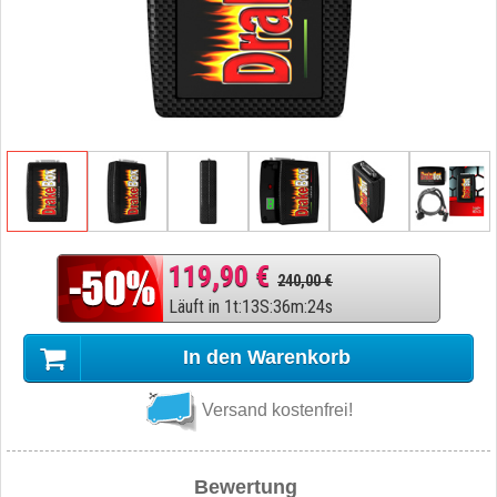
119,90 €
240,00 €
Läuft in
1
t
:
13
S
:
36
m
:
23
s
In den Warenkorb
Versand kostenfrei!
Bewertung