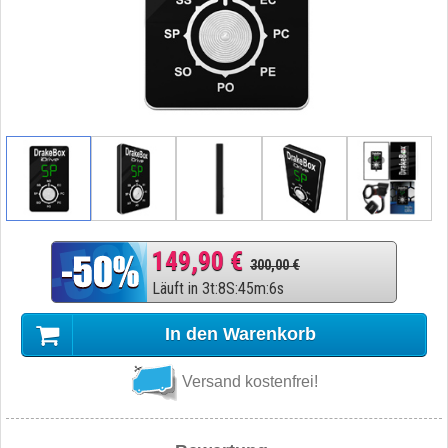
149,90 €
300,00 €
Läuft in
3
t
:
8
S
:
45
m
:
5
s
In den Warenkorb
Versand kostenfrei!