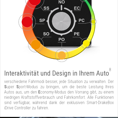
8
Interaktivität und Design in Ihrem Auto
verschiedene Fahrmodi besser, jede Situation zu verwalten. Der
S
uper
S
port-Modus zu bringen, um die beste Leistung Ihres
Autos aus, um den
E
conomy-Modus den Vorrang gibt, zu einem
niedrigen Kraftstoffverbrauch und Fahrkomfort. Alle Funktionen
sind verfügbar, während dank der exklusiven Smart-DrakeBox
iDrive Controller zu fahren.