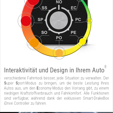
8
Interaktivität und Design in Ihrem Auto
verschiedene Fahrmodi besser, jede Situation zu verwalten. Der
S
uper
S
port-Modus zu bringen, um die beste Leistung Ihres
Autos aus, um den
E
conomy-Modus den Vorrang gibt, zu einem
niedrigen Kraftstoffverbrauch und Fahrkomfort. Alle Funktionen
sind verfügbar, während dank der exklusiven Smart-DrakeBox
iDrive Controller zu fahren.