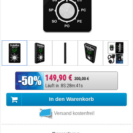
149,90 €
300,00 €
Läuft in
:
8
S
:
28
m
:
40
s
In den Warenkorb
Versand kostenfrei!