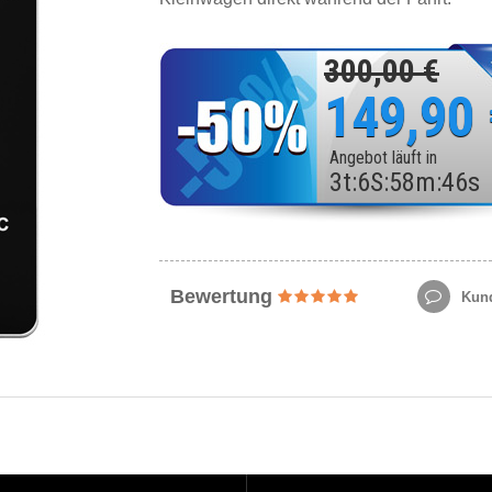
300,00 €
149,90
Angebot läuft in
3
t
:
6
S
:
58
m
:
44
s
Bewertung
Kund