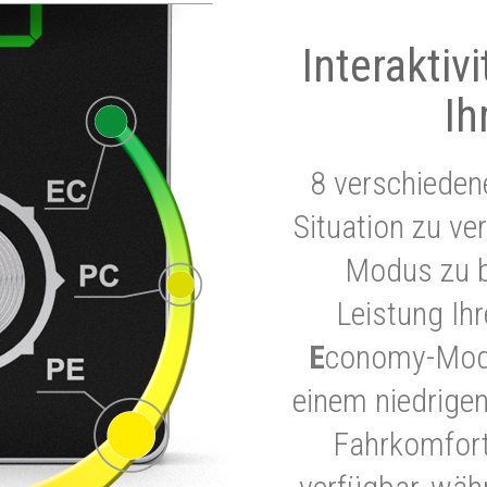
Interaktiv
Ih
8 verschieden
Situation zu ve
Modus zu b
Leistung Ih
E
conomy-Modu
einem niedrigen
Fahrkomfort.