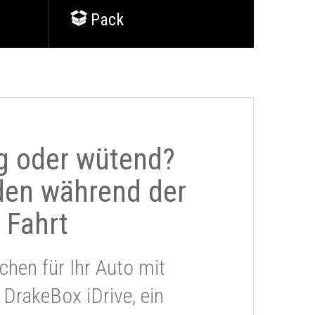
Pack
g oder wütend?
den während der
Fahrt
chen für Ihr Auto mit
 DrakeBox iDrive, ein