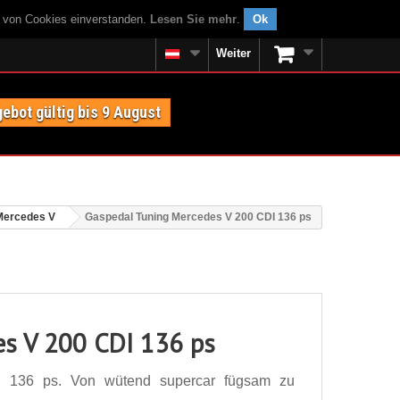
g von Cookies einverstanden.
Lesen Sie mehr
.
Ok
Weiter
ebot gültig bis 9 August
Mercedes V
Gaspedal Tuning Mercedes V 200 CDI 136 ps
es V 200 CDI 136 ps
 136 ps. Von wütend supercar fügsam zu