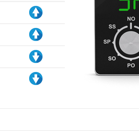
d
d
d
d