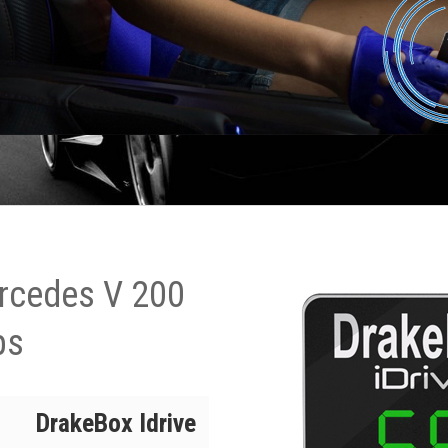
rcedes V 200
ps
DrakeBox Idrive