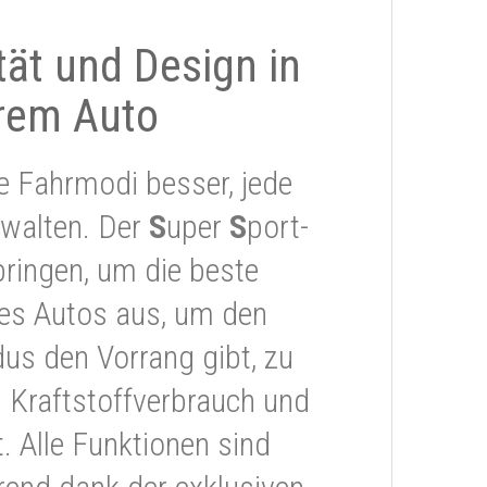
ität und Design in
rem Auto
e Fahrmodi besser, jede
rwalten. Der
S
uper
S
port-
ringen, um die beste
res Autos aus, um den
s den Vorrang gibt, zu
 Kraftstoffverbrauch und
 Alle Funktionen sind