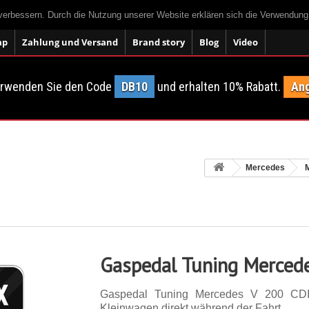
 verbessern. Durch die Nutzung unserer Website erklären sich die Verwendun
ap
Zahlung und Versand
Brand story
Blog
Video
erwenden Sie den Code
DB10
und erhalten 10% Rabatt.
Ang
Mercedes
Gaspedal Tuning Merced
Gaspedal Tuning Mercedes V 200 CDI
Kleinwagen direkt während der Fahrt.