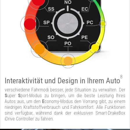
8
Interaktivität und Design in Ihrem Auto
verschiedene Fahrmodi besser, jede Situation zu verwalten. Der
S
uper
S
port-Modus zu bringen, um die beste Leistung Ihres
Autos aus, um den
E
conomy-Modus den Vorrang gibt, zu einem
niedrigen Kraftstoffverbrauch und Fahrkomfort. Alle Funktionen
sind verfügbar, während dank der exklusiven Smart-DrakeBox
iDrive Controller zu fahren.