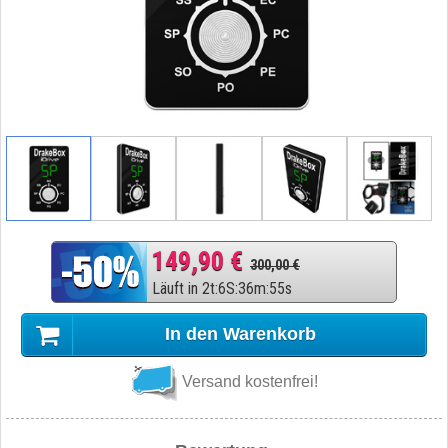
149,90 €
300,00 €
Läuft in
2
t
:
6
S
:
36
m
:
54
s
In den Warenkorb
Versand kostenfrei!