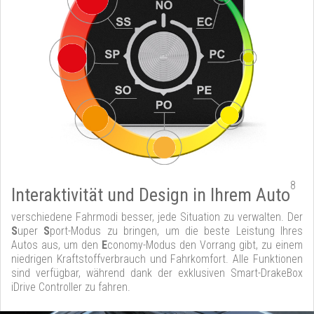
8
Interaktivität und Design in Ihrem Auto
verschiedene Fahrmodi besser, jede Situation zu verwalten. Der
S
uper
S
port-Modus zu bringen, um die beste Leistung Ihres
Autos aus, um den
E
conomy-Modus den Vorrang gibt, zu einem
niedrigen Kraftstoffverbrauch und Fahrkomfort. Alle Funktionen
sind verfügbar, während dank der exklusiven Smart-DrakeBox
iDrive Controller zu fahren.