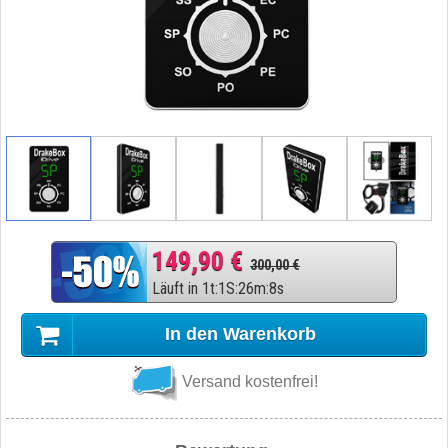
149,90 €
300,00 €
Läuft in
1
t
:
1
S
:
26
m
:
7
s
In den Warenkorb
Versand kostenfrei!