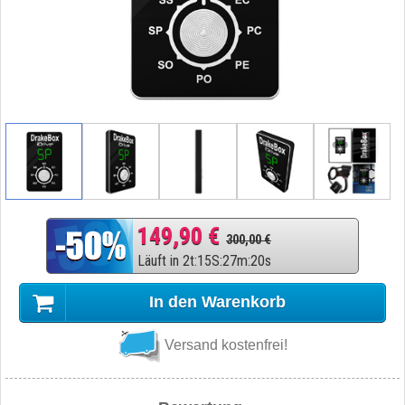
149,90 €
300,00 €
Läuft in
2
t
:
15
S
:
27
m
:
19
s
In den Warenkorb
Versand kostenfrei!