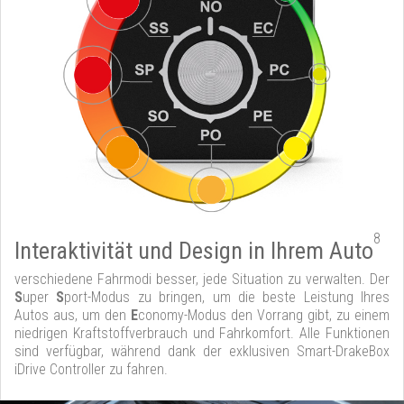
8
Interaktivität und Design in Ihrem Auto
verschiedene Fahrmodi besser, jede Situation zu verwalten. Der
S
uper
S
port-Modus zu bringen, um die beste Leistung Ihres
Autos aus, um den
E
conomy-Modus den Vorrang gibt, zu einem
niedrigen Kraftstoffverbrauch und Fahrkomfort. Alle Funktionen
sind verfügbar, während dank der exklusiven Smart-DrakeBox
iDrive Controller zu fahren.