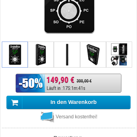
149,90 €
300,00 €
Läuft in
:
17
S
:
1
m
:
40
s
In den Warenkorb
Versand kostenfrei!