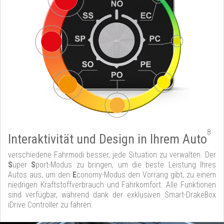
8
Interaktivität und Design in Ihrem Auto
verschiedene Fahrmodi besser, jede Situation zu verwalten. Der
S
uper
S
port-Modus zu bringen, um die beste Leistung Ihres
Autos aus, um den
E
conomy-Modus den Vorrang gibt, zu einem
niedrigen Kraftstoffverbrauch und Fahrkomfort. Alle Funktionen
sind verfügbar, während dank der exklusiven Smart-DrakeBox
iDrive Controller zu fahren.