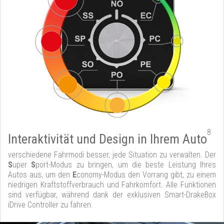
8
Interaktivität und Design in Ihrem Auto
verschiedene Fahrmodi besser, jede Situation zu verwalten. Der
S
uper
S
port-Modus zu bringen, um die beste Leistung Ihres
Autos aus, um den
E
conomy-Modus den Vorrang gibt, zu einem
niedrigen Kraftstoffverbrauch und Fahrkomfort. Alle Funktionen
sind verfügbar, während dank der exklusiven Smart-DrakeBox
iDrive Controller zu fahren.