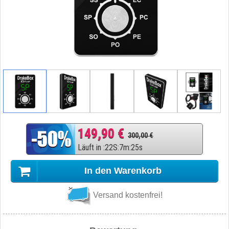
149,90 €
300,00 €
Läuft in
:
22
S
:
7
m
:
24
s
In den Warenkorb
Versand kostenfrei!