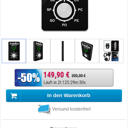
149,90 €
300,00 €
Läuft in
2
t
:
12
S
:
29
m
:
29
s
In den Warenkorb
Versand kostenfrei!