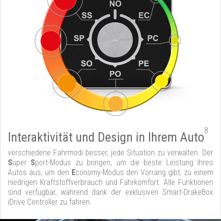
8
Interaktivität und Design in Ihrem Auto
verschiedene Fahrmodi besser, jede Situation zu verwalten. Der
S
uper
S
port-Modus zu bringen, um die beste Leistung Ihres
Autos aus, um den
E
conomy-Modus den Vorrang gibt, zu einem
niedrigen Kraftstoffverbrauch und Fahrkomfort. Alle Funktionen
sind verfügbar, während dank der exklusiven Smart-DrakeBox
iDrive Controller zu fahren.