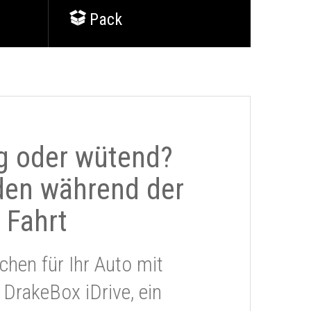
Pack
g oder wütend?
den während der
Fahrt
chen für Ihr Auto mit
 DrakeBox iDrive, ein