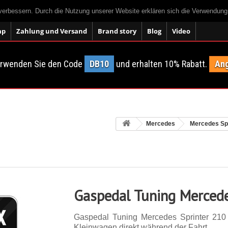
 verbessern. Durch die Nutzung unserer Website erklären sich die Verwendun
ap
Zahlung und Versand
Brand story
Blog
Video
erwenden Sie den Code
DB10
und erhalten 10% Rabatt.
Ang
Mercedes
Mercedes Spr
Gaspedal Tuning Mercede
Gaspedal Tuning Mercedes Sprinter 210
Kleinwagen direkt während der Fahrt.