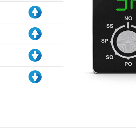
d
d
d
d