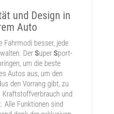
ität und Design in
rem Auto
e Fahrmodi besser, jede
rwalten. Der
S
uper
S
port-
ringen, um die beste
res Autos aus, um den
s den Vorrang gibt, zu
 Kraftstoffverbrauch und
 Alle Funktionen sind