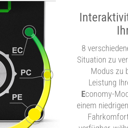
Interaktiv
Ih
8 verschieden
Situation zu ve
Modus zu b
Leistung Ih
E
conomy-Modu
einem niedrigen
Fahrkomfort.