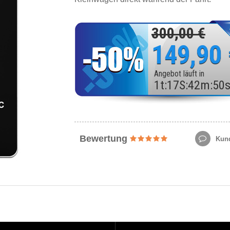
300,00 €
149,90
Angebot läuft in
1
t
:
17
S
:
42
m
:
48
Bewertung
Kund