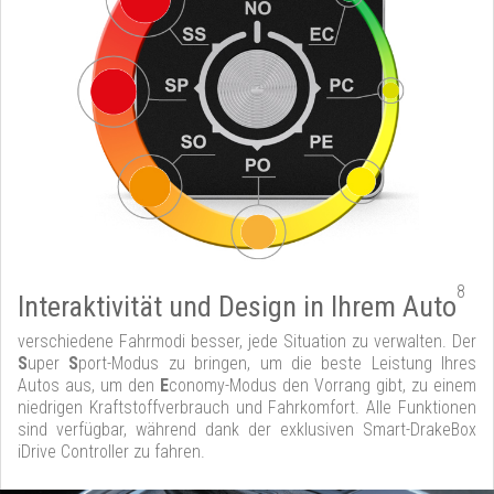
8
Interaktivität und Design in Ihrem Auto
verschiedene Fahrmodi besser, jede Situation zu verwalten. Der
S
uper
S
port-Modus zu bringen, um die beste Leistung Ihres
Autos aus, um den
E
conomy-Modus den Vorrang gibt, zu einem
niedrigen Kraftstoffverbrauch und Fahrkomfort. Alle Funktionen
sind verfügbar, während dank der exklusiven Smart-DrakeBox
iDrive Controller zu fahren.