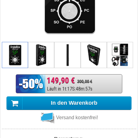
149,90 €
300,00 €
Läuft in
1
t
:
17
S
:
48
m
:
56
s
In den Warenkorb
Versand kostenfrei!