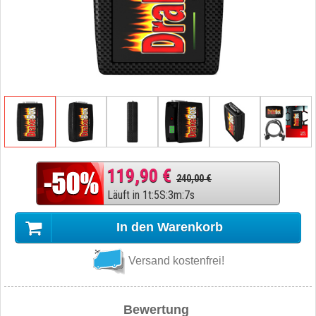
119,90 €
240,00 €
Läuft in
1
t
:
5
S
:
3
m
:
6
s
In den Warenkorb
Versand kostenfrei!
Bewertung