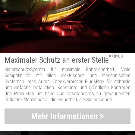
Aktives
Maximaler Schutz an erster Stelle
Motorschutz-System für maximale Fahrsicherheit. Volle
Kompatibilität mit allen elektrischen und mechanischen
Systemen Ihres Autos. Steckverbinder Plug&Play für schnelle
und einfache Installation. Konstante und gründliche Kontrollen
des Produktes um hohe Qualitätsstandards zu gewährleisten
DrakeBox Monza hat all die Sicherheit, die Sie brauchen.
Mehr Informationen