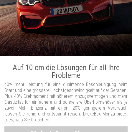
Auf 10 cm die Lösungen für all Ihre
Probleme
40% mehr Leistung für eine qualmende Beschleunigung beim
Start und eine grössere Höchstgeschwindigkeit auf der Geraden.
Plus 40% Drehmoment mit höherem Anzugsvermögen und mehr
Elastizität für einfachere und schnellere Überholmanöver als je
zuvor. Mehr Effizienz mit einem 20% geringerem Verbrauch
lassen Sie ruhig und entspannt reisen. DrakeBox Monza bietet
alles, was Sie brauchen.