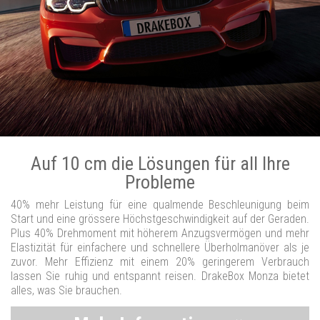
Auf 10 cm die Lösungen für all Ihre
Probleme
40% mehr Leistung für eine qualmende Beschleunigung beim
Start und eine grössere Höchstgeschwindigkeit auf der Geraden.
Plus 40% Drehmoment mit höherem Anzugsvermögen und mehr
Elastizität für einfachere und schnellere Überholmanöver als je
zuvor. Mehr Effizienz mit einem 20% geringerem Verbrauch
lassen Sie ruhig und entspannt reisen. DrakeBox Monza bietet
alles, was Sie brauchen.