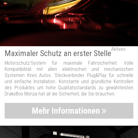
Aktives
Maximaler Schutz an erster Stelle
Motorschutz-System für maximale Fahrsicherheit. Volle
Kompatibilität mit allen elektrischen und mechanischen
Systemen Ihres Autos. Steckverbinder Plug&Play für schnelle
und einfache Installation. Konstante und gründliche Kontrollen
des Produktes um hohe Qualitätsstandards zu gewährleisten
DrakeBox Monza hat all die Sicherheit, die Sie brauchen.
Mehr Informationen