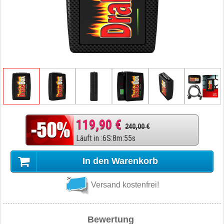
119,90 €
240,00 €
Läuft in
:
6
S
:
8
m
:
54
s
In den Warenkorb
Versand kostenfrei!
Bewertung