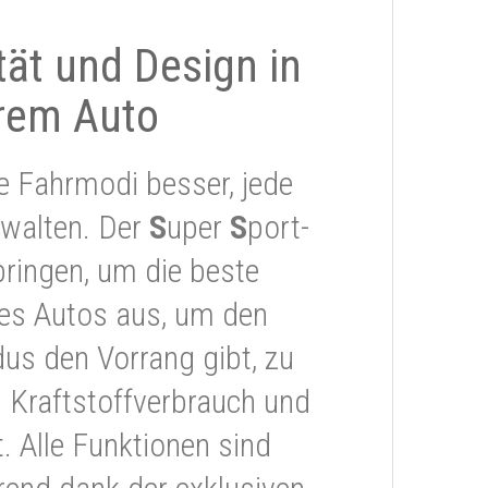
ität und Design in
rem Auto
e Fahrmodi besser, jede
rwalten. Der
S
uper
S
port-
ringen, um die beste
res Autos aus, um den
s den Vorrang gibt, zu
 Kraftstoffverbrauch und
 Alle Funktionen sind