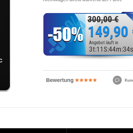
300,00 €
149,90
Angebot läuft in
3
t
:
11
S
:
44
m
:
32
Bewertung
Kund