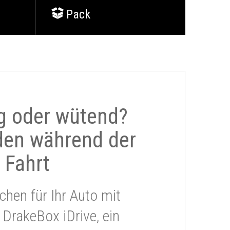
Pack
g oder wütend?
den während der
Fahrt
chen für Ihr Auto mit
 DrakeBox iDrive, ein