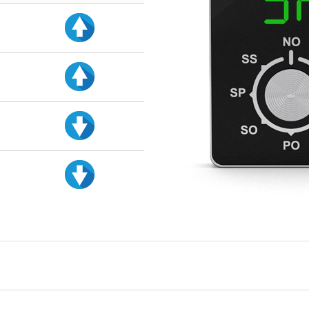
d
d
d
d