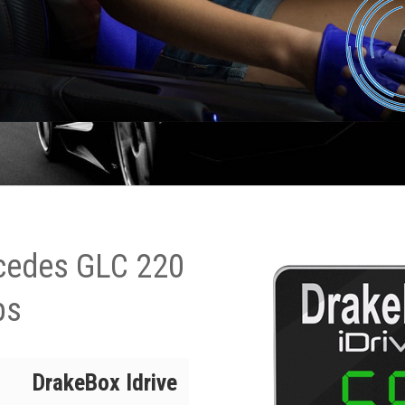
cedes GLC 220
ps
DrakeBox Idrive