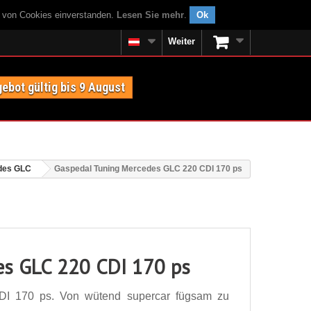
g von Cookies einverstanden.
Lesen Sie mehr
.
Ok
Weiter
ebot gültig bis 9 August
des GLC
Gaspedal Tuning Mercedes GLC 220 CDI 170 ps
es GLC 220 CDI 170 ps
I 170 ps. Von wütend supercar fügsam zu