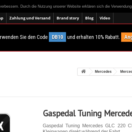
 verbessern. Durch die Nutzung unserer Website erklären sich die Verwendun
ap
Zahlung und Versand
Brand story
Blog
Video
erwenden Sie den Code
DB10
und erhalten 10% Rabatt.
Ang
Mercedes
Merce
Gaspedal Tuning Merced
Gaspedal Tuning Mercedes GLC 220 CD
Kleinwagen direkt während der Fahrt.