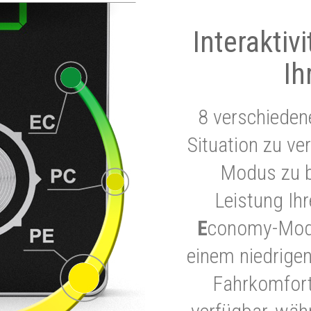
Interaktiv
Ih
8 verschieden
Situation zu ve
Modus zu b
Leistung Ih
E
conomy-Modu
einem niedrigen
Fahrkomfort.