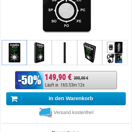
149,90 €
300,00 €
Läuft in
:
16
S
:
53
m
:
11
s
In den Warenkorb
Versand kostenfrei!