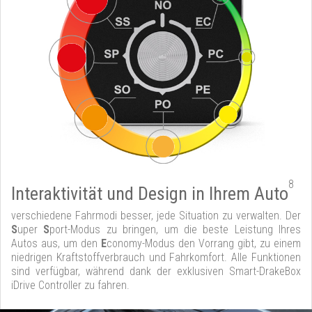
8
Interaktivität und Design in Ihrem Auto
verschiedene Fahrmodi besser, jede Situation zu verwalten. Der
S
uper
S
port-Modus zu bringen, um die beste Leistung Ihres
Autos aus, um den
E
conomy-Modus den Vorrang gibt, zu einem
niedrigen Kraftstoffverbrauch und Fahrkomfort. Alle Funktionen
sind verfügbar, während dank der exklusiven Smart-DrakeBox
iDrive Controller zu fahren.