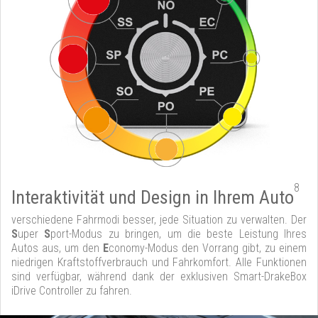
8
Interaktivität und Design in Ihrem Auto
verschiedene Fahrmodi besser, jede Situation zu verwalten. Der
S
uper
S
port-Modus zu bringen, um die beste Leistung Ihres
Autos aus, um den
E
conomy-Modus den Vorrang gibt, zu einem
niedrigen Kraftstoffverbrauch und Fahrkomfort. Alle Funktionen
sind verfügbar, während dank der exklusiven Smart-DrakeBox
iDrive Controller zu fahren.