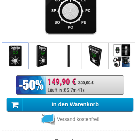
149,90 €
300,00 €
Läuft in
:
8
S
:
7
m
:
40
s
In den Warenkorb
Versand kostenfrei!