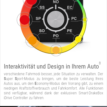
8
Interaktivität und Design in Ihrem Auto
verschiedene Fahrmodi besser, jede Situation zu verwalten. Der
S
uper
S
port-Modus zu bringen, um die beste Leistung Ihres
Autos aus, um den
E
conomy-Modus den Vorrang gibt, zu einem
niedrigen Kraftstoffverbrauch und Fahrkomfort. Alle Funktionen
sind verfügbar, während dank der exklusiven Smart-DrakeBox
iDrive Controller zu fahren.