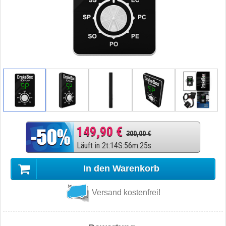
149,90 €
300,00 €
Läuft in
2
t
:
14
S
:
56
m
:
24
s
In den Warenkorb
Versand kostenfrei!