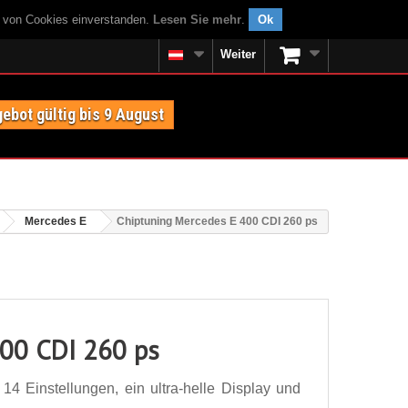
g von Cookies einverstanden.
Lesen Sie mehr
.
Ok
Weiter
ebot gültig bis 9 August
Mercedes E
Chiptuning Mercedes E 400 CDI 260 ps
400 CDI 260 ps
4 Einstellungen, ein ultra-helle Display und