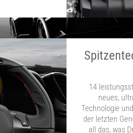
Spitzente
14 leistungss
neues, ultr
Technologie und
der letzten Ge
all das, was 