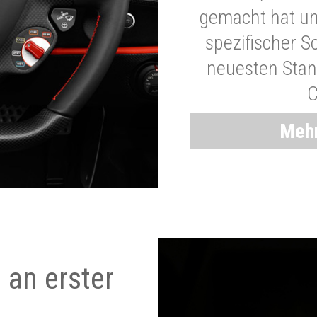
gemacht hat und
spezifischer S
neuesten Stand
C
Mehr
 an erster