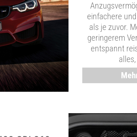
Anzugsvermöge
einfachere und
als je zuvor. 
geringerem Ver
entspannt rei
alles
Mehr