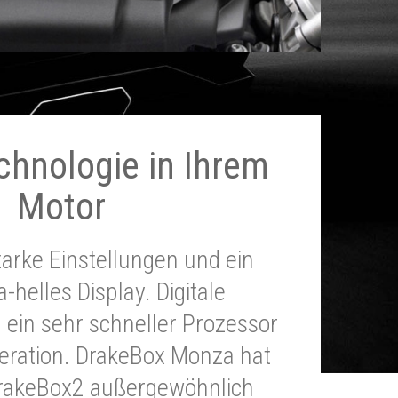
chnologie in Ihrem
Motor
tarke Einstellungen und ein
a-helles Display. Digitale
 ein sehr schneller Prozessor
neration. DrakeBox Monza hat
DrakeBox2 außergewöhnlich