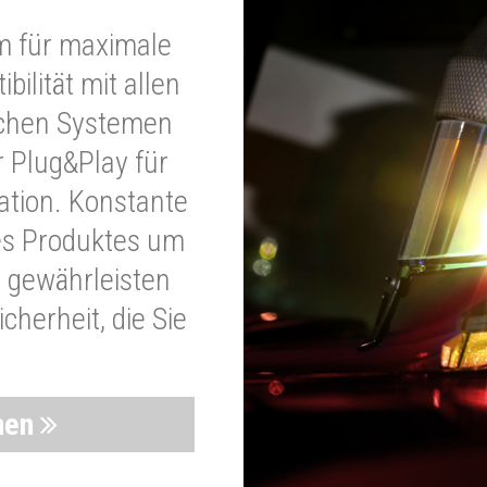
m für maximale
bilität mit allen
schen Systemen
r Plug&Play für
lation. Konstante
es Produktes um
 gewährleisten
cherheit, die Sie
nen