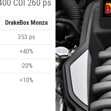
400 CDI 260 ps
DrakeBox Monza
353 ps
+40%
-20%
+10%