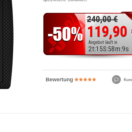
240,00 €
119,90
Angebot läuft in
2
t
:
15
S
:
58
m
:
7
s
Bewertung
Kund