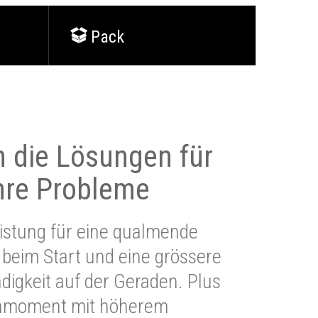
Pack
 die Lösungen für
Ihre Probleme
stung für eine qualmende
beim Start und eine grössere
igkeit auf der Geraden. Plus
hmoment mit höherem