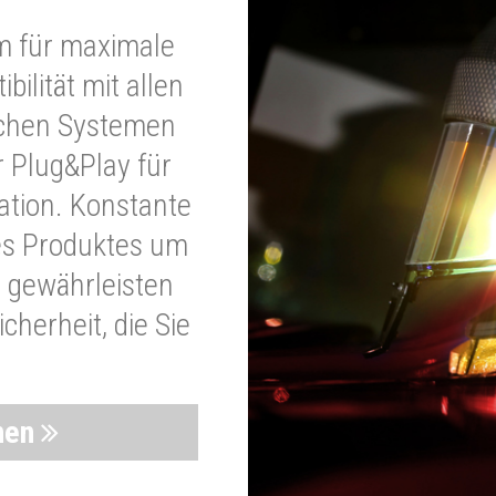
m für maximale
bilität mit allen
schen Systemen
r Plug&Play für
lation. Konstante
es Produktes um
 gewährleisten
cherheit, die Sie
nen