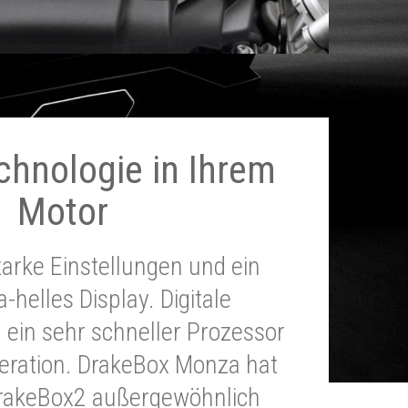
chnologie in Ihrem
Motor
tarke Einstellungen und ein
a-helles Display. Digitale
 ein sehr schneller Prozessor
neration. DrakeBox Monza hat
DrakeBox2 außergewöhnlich