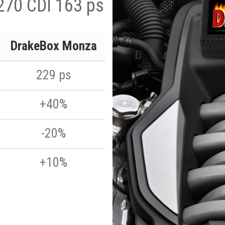
270 CDI 163 ps
DrakeBox Monza
229 ps
+40%
-20%
+10%