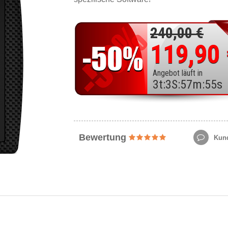
240,00 €
119,90
Angebot läuft in
3
t
:
3
S
:
57
m
:
53
s
Bewertung
Kund