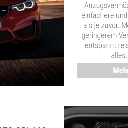
Anzugsvermöge
einfachere und
als je zuvor. 
geringerem Ver
entspannt rei
alles
Mehr