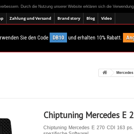
 verbessern. Durch die Nutzung unserer Website erklären sich die Verwendun
ap
Zahlung und Versand
Brand story
Blog
Video
erwenden Sie den Code
DB10
und erhalten 10% Rabatt.
Ang
Mercedes
Chiptuning Mercedes E 
Chiptuning Mercedes E 270 CDI 163 ps. 1
spezifische Software!