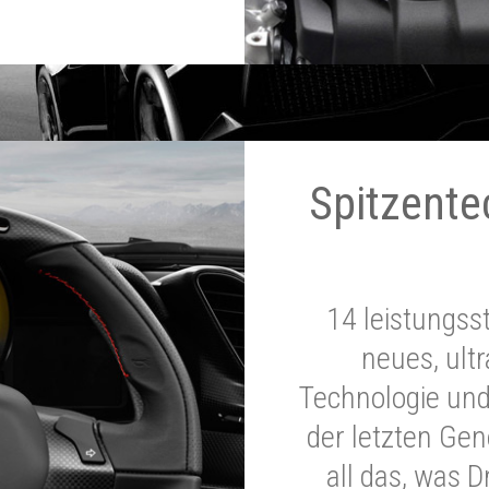
Spitzente
14 leistungss
neues, ultr
Technologie und
der letzten Ge
all das, was 