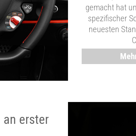
gemacht hat und
spezifischer S
neuesten Stand
C
Mehr
 an erster