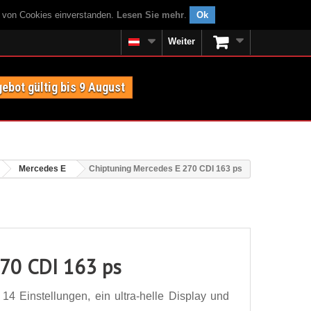
g von Cookies einverstanden.
Lesen Sie mehr
.
Ok
Weiter
ebot gültig bis 9 August
Mercedes E
Chiptuning Mercedes E 270 CDI 163 ps
270 CDI 163 ps
4 Einstellungen, ein ultra-helle Display und