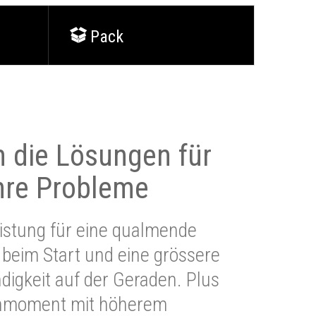
Pack
 die Lösungen für
Ihre Probleme
stung für eine qualmende
beim Start und eine grössere
igkeit auf der Geraden. Plus
hmoment mit höherem