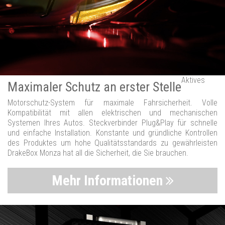
Aktives
Maximaler Schutz an erster Stelle
Motorschutz-System für maximale Fahrsicherheit. Volle
Kompatibilität mit allen elektrischen und mechanischen
Systemen Ihres Autos. Steckverbinder Plug&Play für schnelle
und einfache Installation. Konstante und gründliche Kontrollen
des Produktes um hohe Qualitätsstandards zu gewährleisten
DrakeBox Monza hat all die Sicherheit, die Sie brauchen.
Mehr Informationen