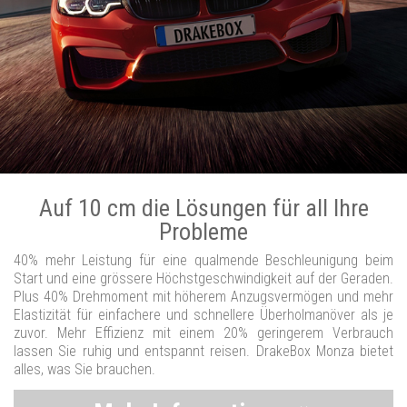
Auf 10 cm die Lösungen für all Ihre
Probleme
40% mehr Leistung für eine qualmende Beschleunigung beim
Start und eine grössere Höchstgeschwindigkeit auf der Geraden.
Plus 40% Drehmoment mit höherem Anzugsvermögen und mehr
Elastizität für einfachere und schnellere Überholmanöver als je
zuvor. Mehr Effizienz mit einem 20% geringerem Verbrauch
lassen Sie ruhig und entspannt reisen. DrakeBox Monza bietet
alles, was Sie brauchen.