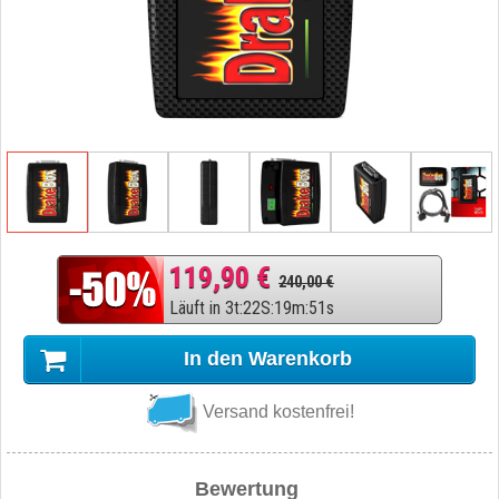
119,90 €
240,00 €
Läuft in
3
t
:
22
S
:
19
m
:
50
s
In den Warenkorb
Versand kostenfrei!
Bewertung