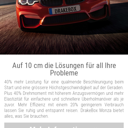
Auf 10 cm die Lösungen für all Ihre
Probleme
40% mehr Leistung für eine qualmende Beschleunigung beim
Start und eine grössere Höchstgeschwindigkeit auf der Geraden.
Plus 40% Drehmoment mit höherem Anzugsvermögen und mehr
Elastizität für einfachere und schnellere Überholmanöver als je
zuvor. Mehr Effizienz mit einem 20% geringerem Verbrauch
lassen Sie ruhig und entspannt reisen. DrakeBox Monza bietet
alles, was Sie brauchen.