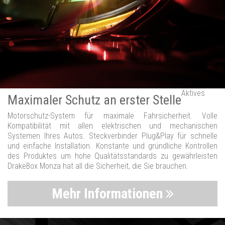
Aktives
Maximaler Schutz an erster Stelle
Motorschutz-System für maximale Fahrsicherheit. Volle
Kompatibilität mit allen elektrischen und mechanischen
Systemen Ihres Autos. Steckverbinder Plug&Play für schnelle
und einfache Installation. Konstante und gründliche Kontrollen
des Produktes um hohe Qualitätsstandards zu gewährleisten
DrakeBox Monza hat all die Sicherheit, die Sie brauchen.
Mehr Informationen