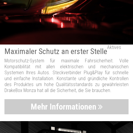
Aktives
Maximaler Schutz an erster Stelle
Motorschutz-System für maximale Fahrsicherheit. Volle
Kompatibilität mit allen elektrischen und mechanischen
Systemen Ihres Autos. Steckverbinder Plug&Play für schnelle
und einfache Installation. Konstante und gründliche Kontrollen
des Produktes um hohe Qualitätsstandards zu gewährleisten
DrakeBox Monza hat all die Sicherheit, die Sie brauchen.
Mehr Informationen