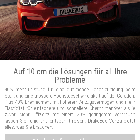
Auf 10 cm die Lösungen für all Ihre
Probleme
40% mehr Leistung für eine qualmende Beschleunigung beim
Start und eine grössere Höchstgeschwindigkeit auf der Geraden.
Plus 40% Drehmoment mit höherem Anzugsvermögen und mehr
Elastizität für einfachere und schnellere Überholmanöver als je
zuvor. Mehr Effizienz mit einem 20% geringerem Verbrauch
lassen Sie ruhig und entspannt reisen. DrakeBox Monza bietet
alles, was Sie brauchen.