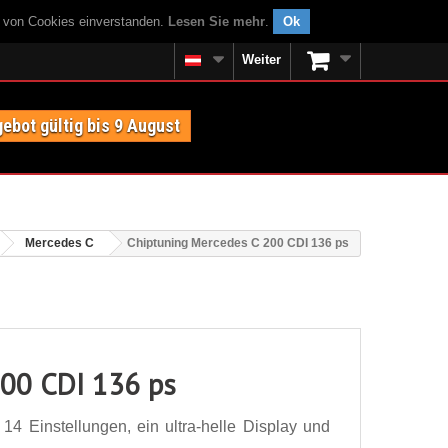
g von Cookies einverstanden.
Lesen Sie mehr
.
Ok
Weiter
ebot gültig bis 9 August
Mercedes C
Chiptuning Mercedes C 200 CDI 136 ps
200 CDI 136 ps
4 Einstellungen, ein ultra-helle Display und