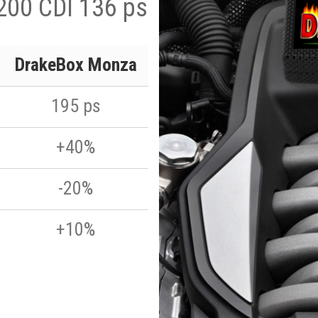
200 CDI 136 ps
DrakeBox Monza
195 ps
+40%
-20%
+10%