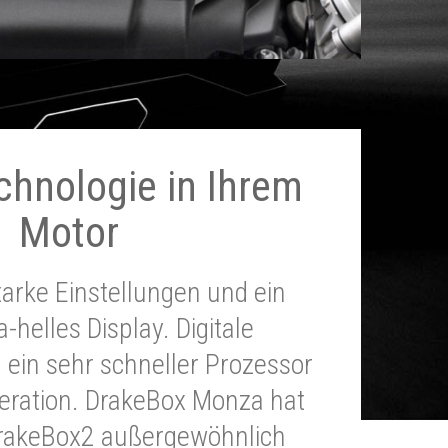
chnologie in Ihrem
Motor
tarke Einstellungen und ein
a-helles Display. Digitale
 ein sehr schneller Prozessor
neration. DrakeBox Monza hat
DrakeBox2 außergewöhnlich