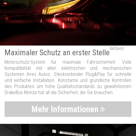
Aktives
Maximaler Schutz an erster Stelle
Motorschutz-System für maximale Fahrsicherheit. Volle
Kompatibilität mit allen elektrischen und mechanischen
Systemen Ihres Autos. Steckverbinder Plug&Play für schnelle
und einfache Installation. Konstante und gründliche Kontrollen
des Produktes um hohe Qualitätsstandards zu gewährleisten
DrakeBox Monza hat all die Sicherheit, die Sie brauchen.
Mehr Informationen