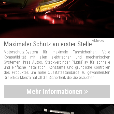
Aktives
Maximaler Schutz an erster Stelle
Motorschutz-System für maximale Fahrsicherheit. Volle
Kompatibilität mit allen elektrischen und mechanischen
Systemen Ihres Autos. Steckverbinder Plug&Play für schnelle
und einfache Installation. Konstante und gründliche Kontrollen
des Produktes um hohe Qualitätsstandards zu gewährleisten
DrakeBox Monza hat all die Sicherheit, die Sie brauchen.
Mehr Informationen