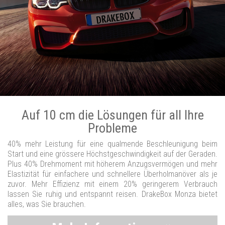
Auf 10 cm die Lösungen für all Ihre
Probleme
40% mehr Leistung für eine qualmende Beschleunigung beim
Start und eine grössere Höchstgeschwindigkeit auf der Geraden.
Plus 40% Drehmoment mit höherem Anzugsvermögen und mehr
Elastizität für einfachere und schnellere Überholmanöver als je
zuvor. Mehr Effizienz mit einem 20% geringerem Verbrauch
lassen Sie ruhig und entspannt reisen. DrakeBox Monza bietet
alles, was Sie brauchen.