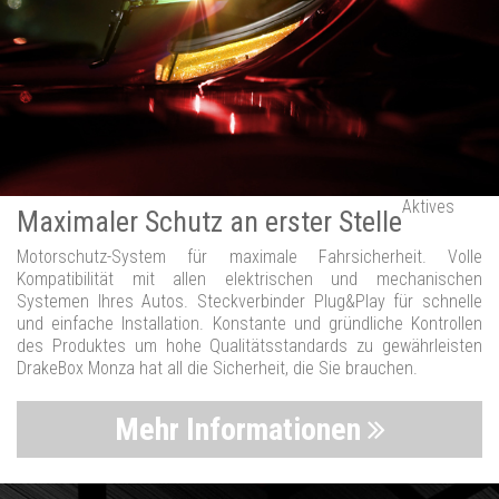
Aktives
Maximaler Schutz an erster Stelle
Motorschutz-System für maximale Fahrsicherheit. Volle
Kompatibilität mit allen elektrischen und mechanischen
Systemen Ihres Autos. Steckverbinder Plug&Play für schnelle
und einfache Installation. Konstante und gründliche Kontrollen
des Produktes um hohe Qualitätsstandards zu gewährleisten
DrakeBox Monza hat all die Sicherheit, die Sie brauchen.
Mehr Informationen