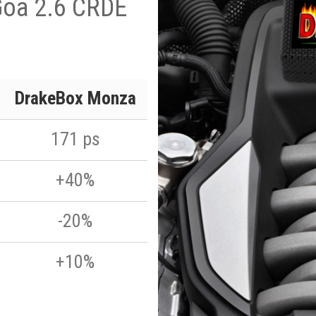
Goa 2.6 CRDE
DrakeBox Monza
171 ps
+40%
-20%
+10%