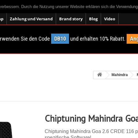
 verbessern. Durch die Nutzung unserer Website erklären sich die Verwendun
ap
Zahlung und Versand
Brand story
Blog
Video
erwenden Sie den Code
DB10
und erhalten 10% Rabatt.
Ang
Mahindra
Chiptuning Mahindra Go
Chiptuning Mahindra Goa 2.6 CRDE 116 ps. 
spezifische Software!