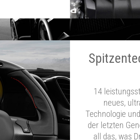
Spitzente
14 leistungss
neues, ultr
Technologie und
der letzten Ge
all das, was 