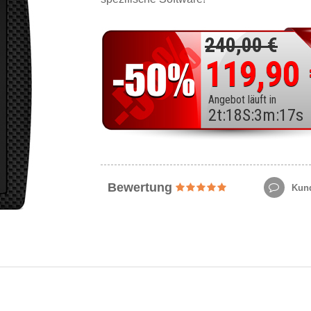
240,00 €
119,90
Angebot läuft in
2
t
:
18
S
:
3
m
:
15
s
Bewertung
Kund