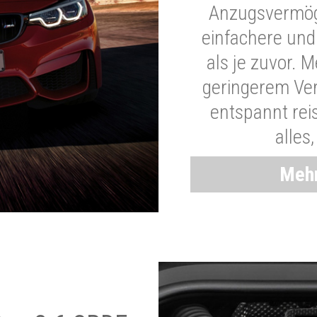
Anzugsvermöge
einfachere und
als je zuvor. 
geringerem Ver
entspannt rei
alles
Mehr