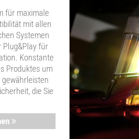
m für maximale
bilität mit allen
schen Systemen
r Plug&Play für
lation. Konstante
es Produktes um
 gewährleisten
cherheit, die Sie
nen