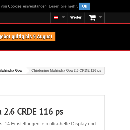
g von Cookies einverstanden.
Lesen Sie mehr
.
Ok
Weiter
ebot gültig bis 9 August
Mahindra Goa
Chiptuning Mahindra Goa 2.6 CRDE 116 ps
a 2.6 CRDE 116 ps
14 Einstellungen, ein ultra-helle Display und