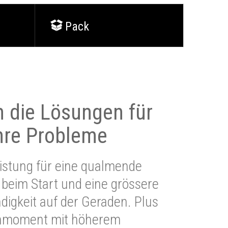
Pack
 die Lösungen für
Ihre Probleme
stung für eine qualmende
beim Start und eine grössere
igkeit auf der Geraden. Plus
hmoment mit höherem