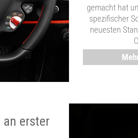
gemacht hat und
spezifischer S
neuesten Stand
C
Mehr
 an erster