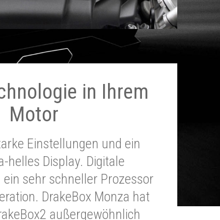
chnologie in Ihrem
Motor
tarke Einstellungen und ein
a-helles Display. Digitale
 ein sehr schneller Prozessor
neration. DrakeBox Monza hat
DrakeBox2 außergewöhnlich