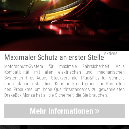
Aktives
Maximaler Schutz an erster Stelle
Motorschutz-System für maximale Fahrsicherheit. Volle
Kompatibilität mit allen elektrischen und mechanischen
Systemen Ihres Autos. Steckverbinder Plug&Play für schnelle
und einfache Installation. Konstante und gründliche Kontrollen
des Produktes um hohe Qualitätsstandards zu gewährleisten
DrakeBox Monza hat all die Sicherheit, die Sie brauchen.
Mehr Informationen