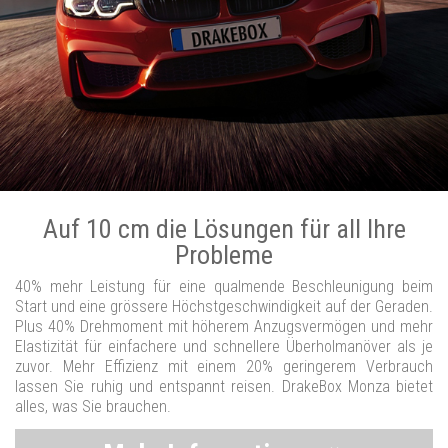
Auf 10 cm die Lösungen für all Ihre
Probleme
40% mehr Leistung für eine qualmende Beschleunigung beim
Start und eine grössere Höchstgeschwindigkeit auf der Geraden.
Plus 40% Drehmoment mit höherem Anzugsvermögen und mehr
Elastizität für einfachere und schnellere Überholmanöver als je
zuvor. Mehr Effizienz mit einem 20% geringerem Verbrauch
lassen Sie ruhig und entspannt reisen. DrakeBox Monza bietet
alles, was Sie brauchen.