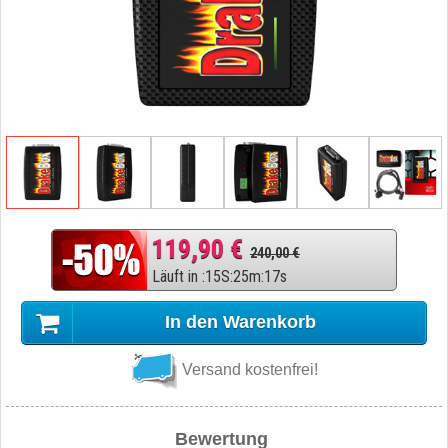
119,90 €
240,00 €
Läuft in
:
15
S
:
25
m
:
16
s
In den Warenkorb
Versand kostenfrei!
Bewertung