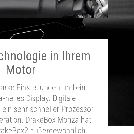
chnologie in Ihrem
Motor
tarke Einstellungen und ein
a-helles Display. Digitale
 ein sehr schneller Prozessor
neration. DrakeBox Monza hat
DrakeBox2 außergewöhnlich