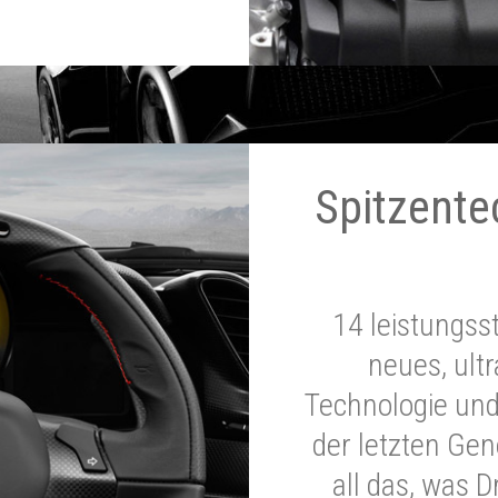
Spitzente
14 leistungss
neues, ultr
Technologie und
der letzten Ge
all das, was 