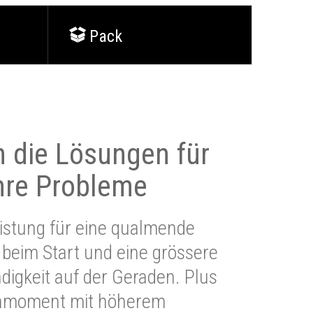
Pack
 die Lösungen für
Ihre Probleme
stung für eine qualmende
beim Start und eine grössere
igkeit auf der Geraden. Plus
hmoment mit höherem