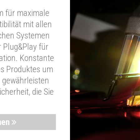
m für maximale
bilität mit allen
schen Systemen
r Plug&Play für
lation. Konstante
es Produktes um
 gewährleisten
cherheit, die Sie
nen