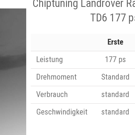
Chiptuning Landrover R
TD6 177 p
Erste
Leistung
177 ps
Drehmoment
Standard
Verbrauch
standard
Geschwindigkeit
standard