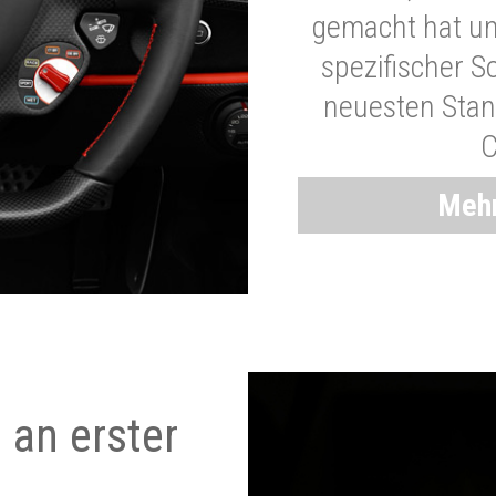
gemacht hat und
spezifischer S
neuesten Stand
C
Mehr
 an erster