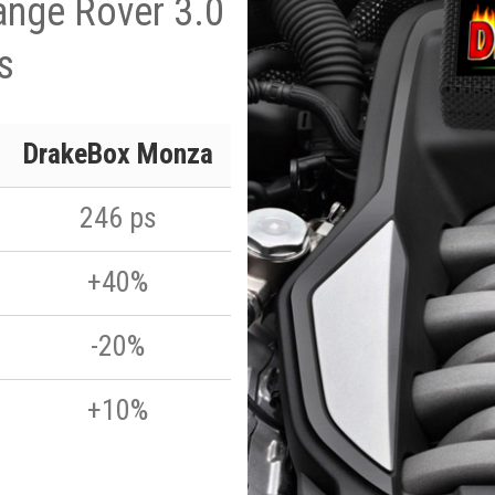
ange Rover 3.0
s
DrakeBox Monza
246 ps
+40%
-20%
+10%