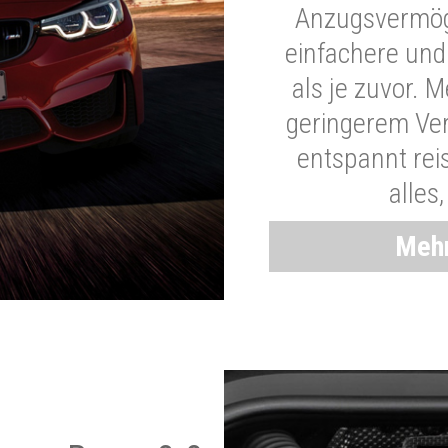
Anzugsvermöge
einfachere und
als je zuvor. 
geringerem Ver
entspannt rei
alles
Mehr