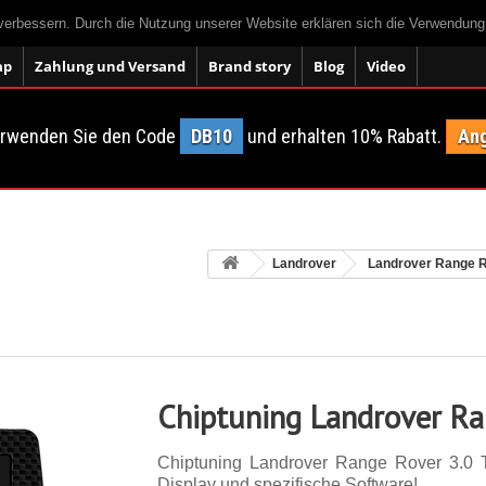
 verbessern. Durch die Nutzung unserer Website erklären sich die Verwendun
ap
Zahlung und Versand
Brand story
Blog
Video
erwenden Sie den Code
DB10
und erhalten 10% Rabatt.
Ang
Landrover
Landrover Range 
Chiptuning Landrover Ra
Chiptuning Landrover Range Rover 3.0 TD
Display und spezifische Software!