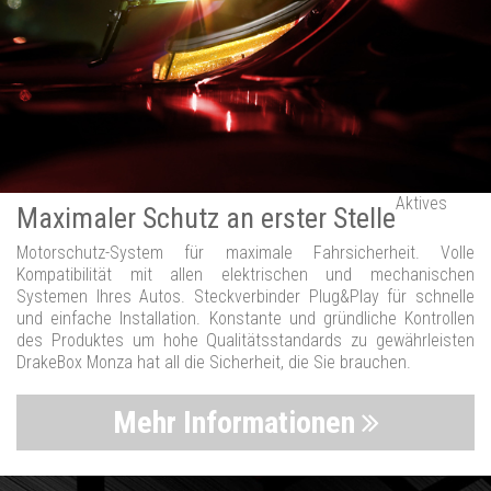
Aktives
Maximaler Schutz an erster Stelle
Motorschutz-System für maximale Fahrsicherheit. Volle
Kompatibilität mit allen elektrischen und mechanischen
Systemen Ihres Autos. Steckverbinder Plug&Play für schnelle
und einfache Installation. Konstante und gründliche Kontrollen
des Produktes um hohe Qualitätsstandards zu gewährleisten
DrakeBox Monza hat all die Sicherheit, die Sie brauchen.
Mehr Informationen