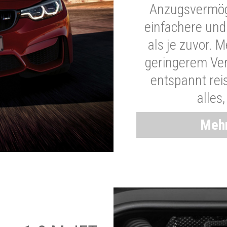
Anzugsvermöge
einfachere und
als je zuvor. 
geringerem Ver
entspannt rei
alles
Mehr