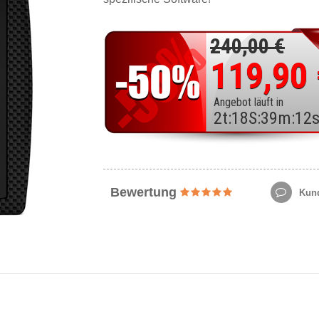
240,00 €
119,90
Angebot läuft in
2
t
:
18
S
:
39
m
:
10
Bewertung
Kund