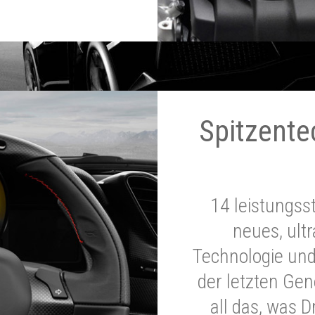
Spitzente
14 leistungss
neues, ultr
Technologie und
der letzten Ge
all das, was 