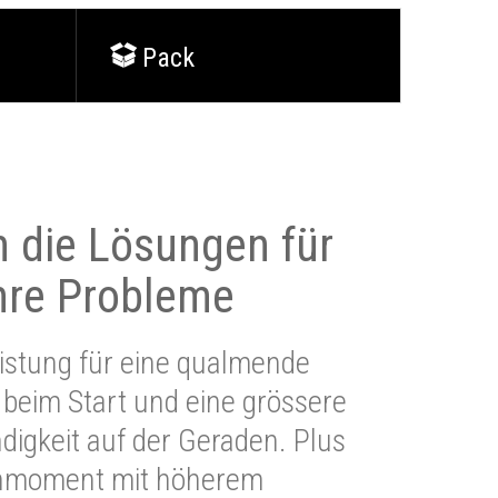
Pack
 die Lösungen für
Ihre Probleme
stung für eine qualmende
beim Start und eine grössere
igkeit auf der Geraden. Plus
hmoment mit höherem