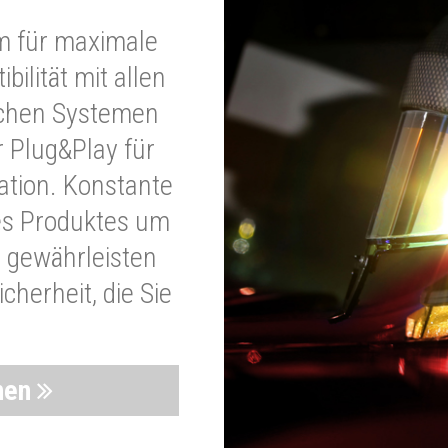
m für maximale
bilität mit allen
schen Systemen
r Plug&Play für
lation. Konstante
es Produktes um
 gewährleisten
cherheit, die Sie
nen