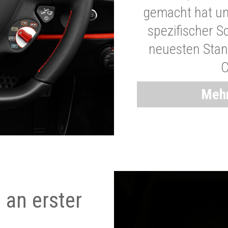
gemacht hat und
spezifischer S
neuesten Stand
C
Mehr
 an erster