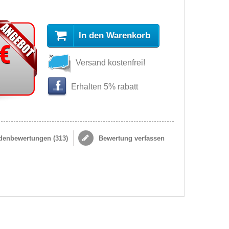
In den Warenkorb
 €
Versand kostenfrei!
s
Erhalten 5% rabatt
enbewertungen (
313
)
Bewertung verfassen