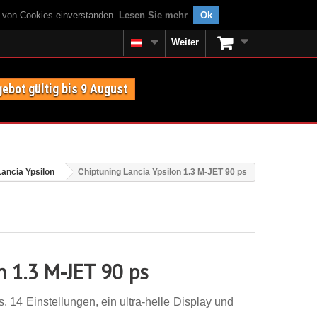
g von Cookies einverstanden.
Lesen Sie mehr
.
Ok
Weiter
ebot gültig bis 9 August
Lancia Ypsilon
Chiptuning Lancia Ypsilon 1.3 M-JET 90 ps
n 1.3 M-JET 90 ps
 14 Einstellungen, ein ultra-helle Display und