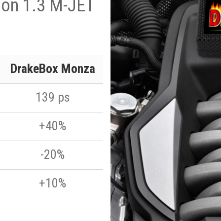
lon 1.3 M-JET
DrakeBox Monza
139 ps
+40%
-20%
+10%