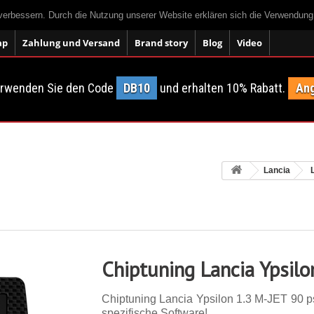
 verbessern. Durch die Nutzung unserer Website erklären sich die Verwendun
ap
Zahlung und Versand
Brand story
Blog
Video
erwenden Sie den Code
DB10
und erhalten 10% Rabatt.
Ang
Lancia
Chiptuning Lancia Ypsilo
Chiptuning Lancia Ypsilon 1.3 M-JET 90 ps.
spezifische Software!