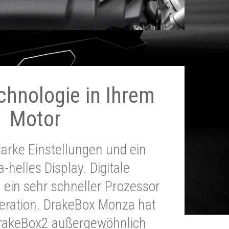
chnologie in Ihrem
Motor
tarke Einstellungen und ein
a-helles Display. Digitale
 ein sehr schneller Prozessor
neration. DrakeBox Monza hat
DrakeBox2 außergewöhnlich