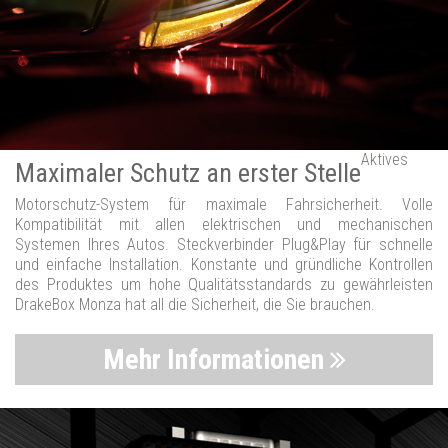
Aktives
Maximaler Schutz an erster Stelle
Motorschutz-System für maximale Fahrsicherheit. Volle
Kompatibilität mit allen elektrischen und mechanischen
Systemen Ihres Autos. Steckverbinder Plug&Play für schnelle
und einfache Installation. Konstante und gründliche Kontrollen
des Produktes um hohe Qualitätsstandards zu gewährleisten
DrakeBox Monza hat all die Sicherheit, die Sie brauchen.
Mehr Informationen