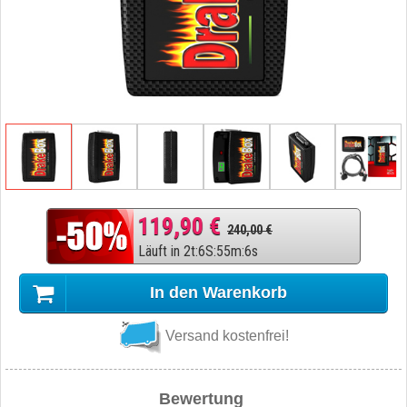
119,90 €
240,00 €
Läuft in
2
t
:
6
S
:
55
m
:
5
s
In den Warenkorb
Versand kostenfrei!
Bewertung