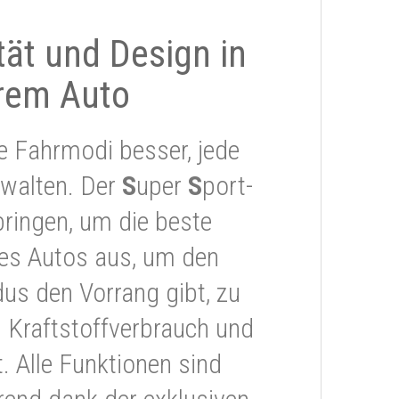
ität und Design in
rem Auto
e Fahrmodi besser, jede
rwalten. Der
S
uper
S
port-
ringen, um die beste
res Autos aus, um den
s den Vorrang gibt, zu
 Kraftstoffverbrauch und
 Alle Funktionen sind