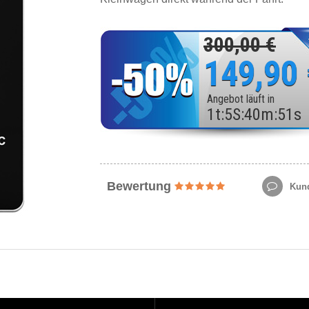
300,00 €
149,90
Angebot läuft in
1
t
:
5
S
:
40
m
:
49
s
Bewertung
Kund