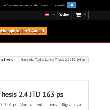
g von Cookies einverstanden.
Lesen Sie mehr
.
Ok
Weiter
ebot gültig bis 9 August
ia Thesis
Gaspedal Tuning Lancia Thesis 2.4 JTD 163 ps
Thesis 2.4 JTD 163 ps
TD 163 ps. Von wütend supercar fügsam zu