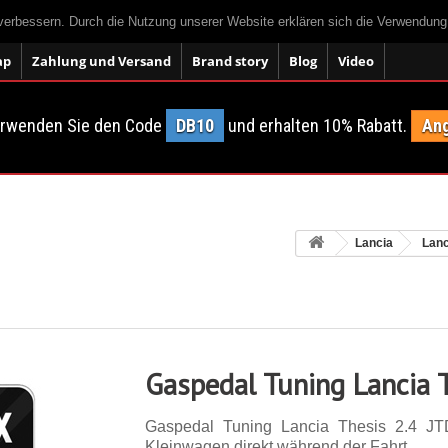
 verbessern. Durch die Nutzung unserer Website erklären sich die Verwendun
ap
Zahlung und Versand
Brand story
Blog
Video
erwenden Sie den Code
DB10
und erhalten 10% Rabatt.
Ang
Lancia
Lanc
Gaspedal Tuning Lancia 
Gaspedal Tuning Lancia Thesis 2.4 J
Kleinwagen direkt während der Fahrt.