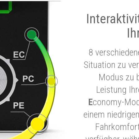
Interaktiv
Ih
8 verschieden
Situation zu ve
Modus zu b
Leistung Ih
E
conomy-Modu
einem niedrigen
Fahrkomfort.