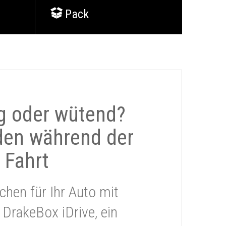
Pack
g oder wütend?
den während der
Fahrt
chen für Ihr Auto mit
 DrakeBox iDrive, ein