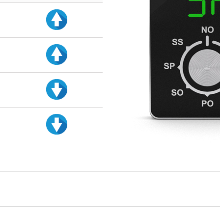
d
d
d
d