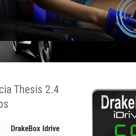
ia Thesis 2.4
ps
DrakeBox Idrive