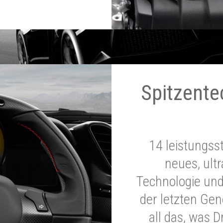
Spitzente
14 leistungss
neues, ultr
Technologie und
der letzten Ge
all das, was 