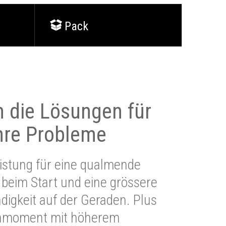
Pack
 die Lösungen für
Ihre Probleme
stung für eine qualmende
beim Start und eine grössere
igkeit auf der Geraden. Plus
hmoment mit höherem