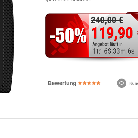
240,00 €
119,90
Angebot läuft in
1
t
:
16
S
:
33
m
:
4
s
Bewertung
Kund