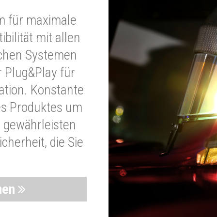
m für maximale
bilität mit allen
schen Systemen
r Plug&Play für
lation. Konstante
es Produktes um
 gewährleisten
cherheit, die Sie
nen