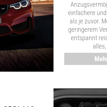
Anzugsvermöge
einfachere und
als je zuvor. 
geringerem Ver
entspannt rei
alles
Mehr