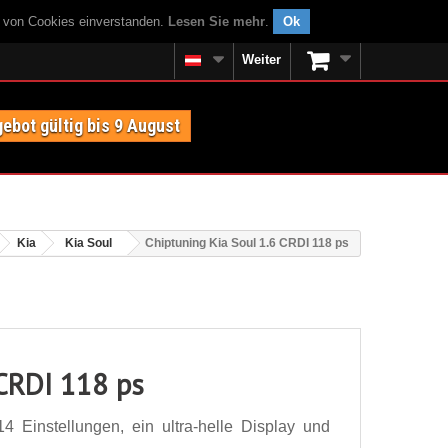
g von Cookies einverstanden.
Lesen Sie mehr
.
Ok
Weiter
ebot gültig bis 9 August
Kia
Kia Soul
Chiptuning Kia Soul 1.6 CRDI 118 ps
 CRDI 118 ps
 Einstellungen, ein ultra-helle Display und