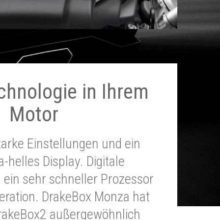
chnologie in Ihrem
Motor
tarke Einstellungen und ein
a-helles Display. Digitale
 ein sehr schneller Prozessor
neration. DrakeBox Monza hat
DrakeBox2 außergewöhnlich