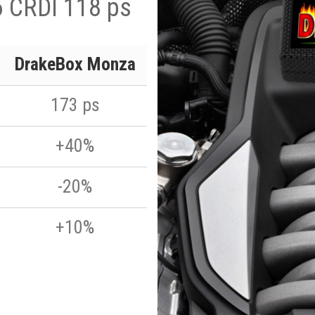
6 CRDI 118 ps
DrakeBox Monza
173 ps
+40%
-20%
+10%