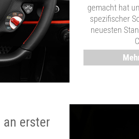
gemacht hat und
spezifischer S
neuesten Stand
C
Mehr
 an erster