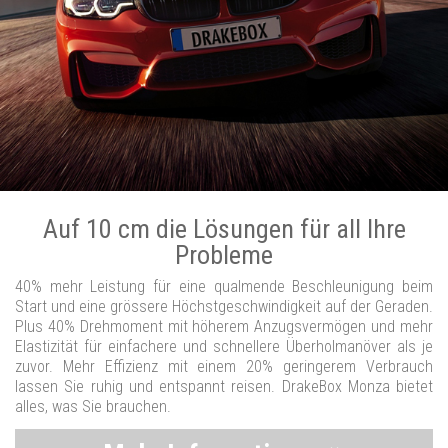
Auf 10 cm die Lösungen für all Ihre
Probleme
40% mehr Leistung für eine qualmende Beschleunigung beim
Start und eine grössere Höchstgeschwindigkeit auf der Geraden.
Plus 40% Drehmoment mit höherem Anzugsvermögen und mehr
Elastizität für einfachere und schnellere Überholmanöver als je
zuvor. Mehr Effizienz mit einem 20% geringerem Verbrauch
lassen Sie ruhig und entspannt reisen. DrakeBox Monza bietet
alles, was Sie brauchen.