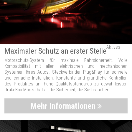
Aktives
Maximaler Schutz an erster Stelle
Motorschutz-System für maximale Fahrsicherheit. Volle
Kompatibilität mit allen elektrischen und mechanischen
Systemen Ihres Autos. Steckverbinder Plug&Play für schnelle
und einfache Installation. Konstante und gründliche Kontrollen
des Produktes um hohe Qualitätsstandards zu gewährleisten
DrakeBox Monza hat all die Sicherheit, die Sie brauchen.
Mehr Informationen