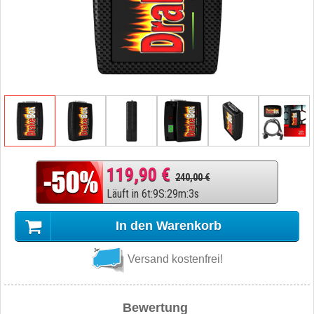
119,90 €
240,00 €
Läuft in
6
t
:
9
S
:
29
m
:
2
s
In den Warenkorb
Versand kostenfrei!
Bewertung