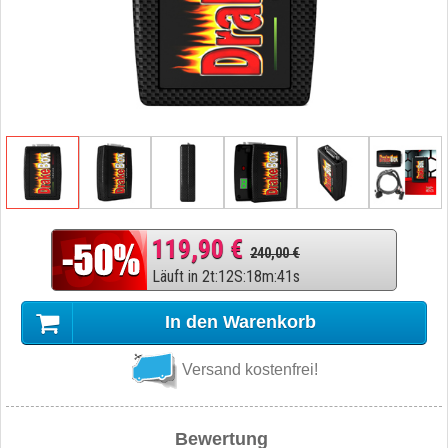
119,90 €
240,00 €
Läuft in
2
t
:
12
S
:
18
m
:
40
s
In den Warenkorb
Versand kostenfrei!
Bewertung