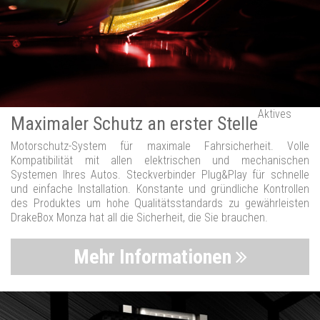
Aktives
Maximaler Schutz an erster Stelle
Motorschutz-System für maximale Fahrsicherheit. Volle
Kompatibilität mit allen elektrischen und mechanischen
Systemen Ihres Autos. Steckverbinder Plug&Play für schnelle
und einfache Installation. Konstante und gründliche Kontrollen
des Produktes um hohe Qualitätsstandards zu gewährleisten
DrakeBox Monza hat all die Sicherheit, die Sie brauchen.
Mehr Informationen