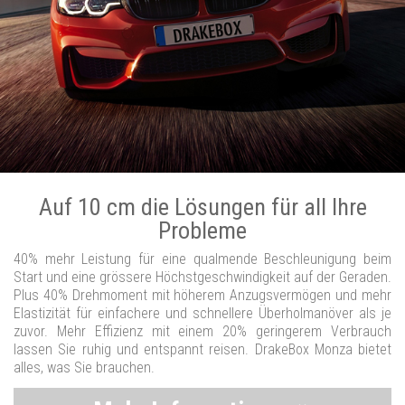
Auf 10 cm die Lösungen für all Ihre
Probleme
40% mehr Leistung für eine qualmende Beschleunigung beim
Start und eine grössere Höchstgeschwindigkeit auf der Geraden.
Plus 40% Drehmoment mit höherem Anzugsvermögen und mehr
Elastizität für einfachere und schnellere Überholmanöver als je
zuvor. Mehr Effizienz mit einem 20% geringerem Verbrauch
lassen Sie ruhig und entspannt reisen. DrakeBox Monza bietet
alles, was Sie brauchen.