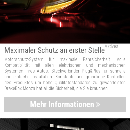
Aktives
Maximaler Schutz an erster Stelle
Motorschutz-System für maximale Fahrsicherheit. Volle
Kompatibilität mit allen elektrischen und mechanischen
Systemen Ihres Autos. Steckverbinder Plug&Play für schnelle
und einfache Installation. Konstante und gründliche Kontrollen
des Produktes um hohe Qualitätsstandards zu gewährleisten
DrakeBox Monza hat all die Sicherheit, die Sie brauchen.
Mehr Informationen