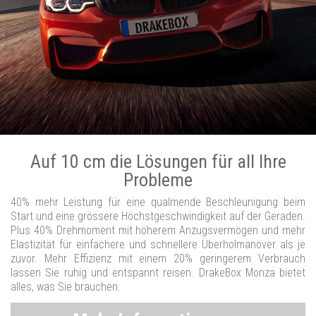
Auf 10 cm die Lösungen für all Ihre
Probleme
40% mehr Leistung für eine qualmende Beschleunigung beim
Start und eine grössere Höchstgeschwindigkeit auf der Geraden.
Plus 40% Drehmoment mit höherem Anzugsvermögen und mehr
Elastizität für einfachere und schnellere Überholmanöver als je
zuvor. Mehr Effizienz mit einem 20% geringerem Verbrauch
lassen Sie ruhig und entspannt reisen. DrakeBox Monza bietet
alles, was Sie brauchen.