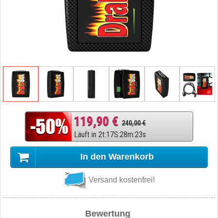
119,90 €
240,00 €
Läuft in
2
t
:
17
S
:
28
m
:
22
s
In den Warenkorb
Versand kostenfrei!
Bewertung