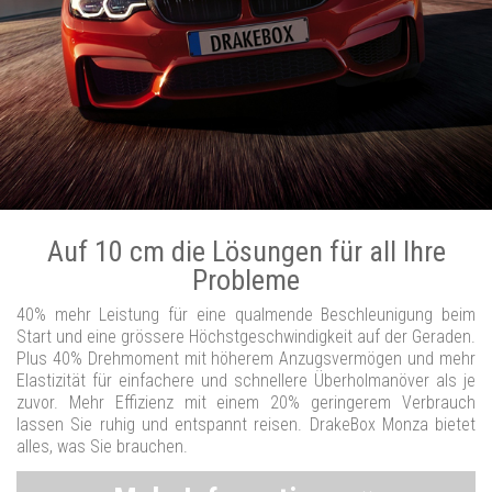
Auf 10 cm die Lösungen für all Ihre
Probleme
40% mehr Leistung für eine qualmende Beschleunigung beim
Start und eine grössere Höchstgeschwindigkeit auf der Geraden.
Plus 40% Drehmoment mit höherem Anzugsvermögen und mehr
Elastizität für einfachere und schnellere Überholmanöver als je
zuvor. Mehr Effizienz mit einem 20% geringerem Verbrauch
lassen Sie ruhig und entspannt reisen. DrakeBox Monza bietet
alles, was Sie brauchen.