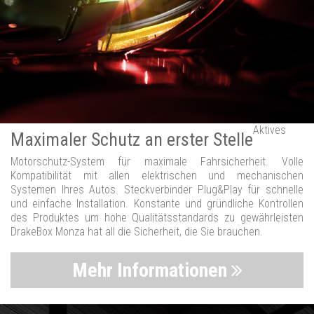
Aktives
Maximaler Schutz an erster Stelle
Motorschutz-System für maximale Fahrsicherheit. Volle
Kompatibilität mit allen elektrischen und mechanischen
Systemen Ihres Autos. Steckverbinder Plug&Play für schnelle
und einfache Installation. Konstante und gründliche Kontrollen
des Produktes um hohe Qualitätsstandards zu gewährleisten
DrakeBox Monza hat all die Sicherheit, die Sie brauchen.
Mehr Informationen